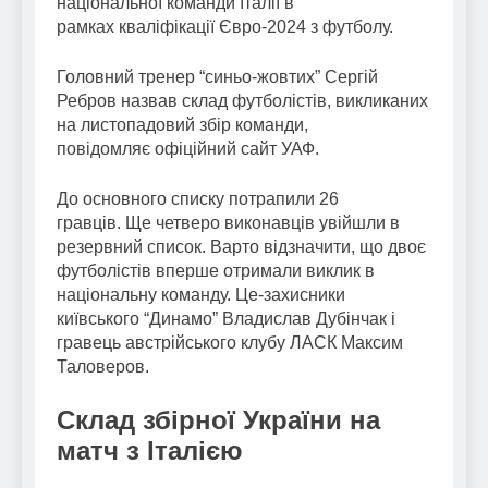
національної команди Італії в
рамках кваліфікації Євро-2024 з футболу.
Головний тренер “синьо-жовтих” Сергій
Ребров назвав склад футболістів, викликаних
на листопадовий збір команди,
повідомляє офіційний сайт УАФ.
До основного списку потрапили 26
гравців. Ще четверо виконавців увійшли в
резервний список. Варто відзначити, що двоє
футболістів вперше отримали виклик в
національну команду. Це-захисники
київського “Динамо” Владислав Дубінчак і
гравець австрійського клубу ЛАСК Максим
Таловеров.
Склад збірної України на
матч з Італією