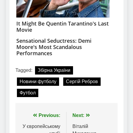
Tagged:
Збірна України
Новини футболу
Сергій Ребров
Футбол
Навігація
Previous:
Next:
записів
У європейському
Віталій