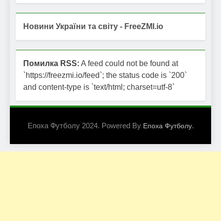
Новини України та світу - FreeZMI.io
Помилка RSS:
A feed could not be found at
`https://freezmi.io/feed`; the status code is `200`
and content-type is `text/html; charset=utf-8`
Епоха Футболу 2024. Powered By
.
Епоха Футболу