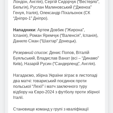
Лондон, Англія), Сергій Сидорчук (“Вестерло”,
Бельгія), Руслан Малиновський (“Дженоа”
Генуя, Італія), Олександр Піхальонок (СК
“Дніпро-1” Дніпро).
Нападники
: Артем Довбик (“Жирона”,
Іспанія), Роман Яремчук (“Валенсія”, Іспанія),
Данило Сікан (“Шахтар” Донецьк).
Резервний список
: Денис Попов, Віталій
Буяльський, Владислав Ванат (всі – “Динамо”
Київ), Назарій Русин (“Сандерленд”, Англія).
Нагадаємо, збірна України зіграє в листопаді
два матчі: товариський поєдинок проти
польської “Лехії” і матч заключного туру
відбору на Євро-2024 з футболу проти збірної
Італії.
Становище команд у групі з кваліфікації