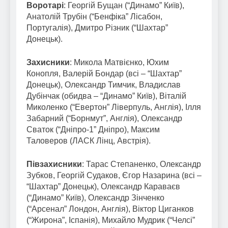
Воротарі
: Георгій Бущан (“Динамо” Київ),
Анатолій Трубін (“Бенфіка” Лісабон,
Португалія), Дмитро Різник (“Шахтар”
Донецьк).
Захисники
: Микола Матвієнко, Юхим
Конопля, Валерій Бондар (всі – “Шахтар”
Донецьк), Олександр Тимчик, Владислав
Дубінчак (обидва – “Динамо” Київ), Віталій
Миколенко (“Евертон” Ліверпуль, Англія), Ілля
Забарний (“Борнмут”, Англія), Олександр
Сваток (“Дніпро-1” Дніпро), Максим
Таловеров (ЛАСК Лінц, Австрія).
Півзахисники
: Тарас Степаненко, Олександр
Зубков, Георгій Судаков, Єгор Назарина (всі –
“Шахтар” Донецьк), Олександр Караваєв
(“Динамо” Київ), Олександр Зінченко
(“Арсенал” Лондон, Англія), Віктор Циганков
(“Жирона”, Іспанія), Михайло Мудрик (“Челсі”