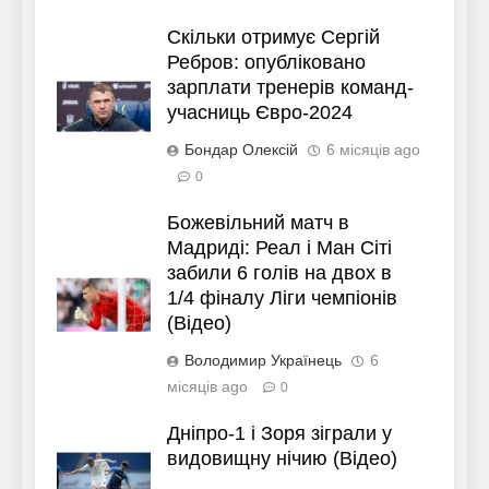
Скільки отримує Сергій
Ребров: опубліковано
зарплати тренерів команд-
учасниць Євро-2024
Бондар Олексій
6 місяців ago
0
Божевільний матч в
Мадриді: Реал і Ман Сіті
забили 6 голів на двох в
1/4 фіналу Ліги чемпіонів
(Відео)
Володимир Українець
6
місяців ago
0
Дніпро-1 і Зоря зіграли у
видовищну нічию (Відео)