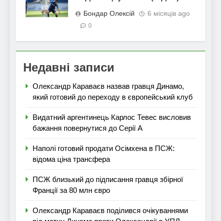
Бондар Олексій
6 місяців ago
0
Недавні записи
Олександр Караваєв назвав гравця Динамо,
який готовий до переходу в європейський клуб
Видатний аргентинець Карлос Тевес висловив
бажання повернутися до Серії А
Наполі готовий продати Осімхена в ПСЖ:
відома ціна трансфера
ПСЖ близький до підписання гравця збірної
Франції за 80 млн євро
Олександр Караваєв поділився очікуваннями