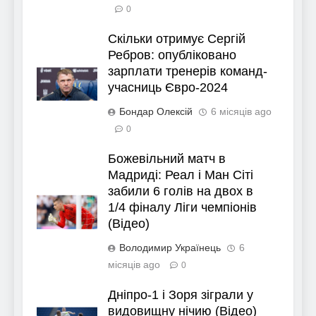
0
Скільки отримує Сергій
Ребров: опубліковано
зарплати тренерів команд-
учасниць Євро-2024
Бондар Олексій
6 місяців ago
0
Божевільний матч в
Мадриді: Реал і Ман Сіті
забили 6 голів на двох в
1/4 фіналу Ліги чемпіонів
(Відео)
Володимир Українець
6
місяців ago
0
Дніпро-1 і Зоря зіграли у
видовищну нічию (Відео)