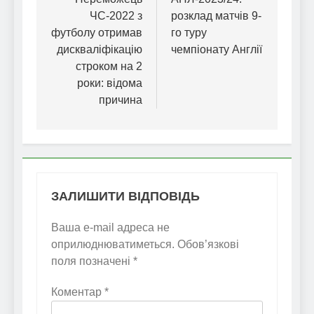
записів
ЧС-2022 з
розклад матчів 9-
футболу отримав
го туру
дискваліфікацію
чемпіонату Англії
строком на 2
роки: відома
причина
ЗАЛИШИТИ ВІДПОВІДЬ
Ваша e-mail адреса не
оприлюднюватиметься.
Обов’язкові
поля позначені
*
Коментар
*