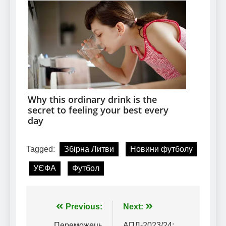
Tagged:
Збірна Литви
Новини футболу
УЄФА
Футбол
Навігація
Previous:
Next:
Переможець
АПЛ-2023/24: