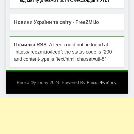
від матчу Динамо проти Олександрії в УПЛ
Новини України та світу - FreeZMI.io
Помилка RSS:
A feed could not be found at
`https://freezmi.io/feed`; the status code is `200`
and content-type is `text/html; charset=utf-8`
Епоха Футболу 2024. Powered By
.
Епоха Футболу