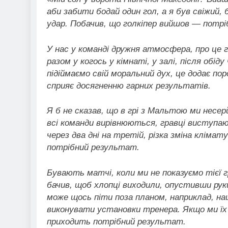
аби забити бодай один гол, а я був свіжий,
удар. Побачив, що голкіпер вийшов — потрі
У нас у команді дружня атмосфера, про це
разом у когось у кімнаті, у залі, після обі
підіймаємо свій моральний дух, це додає п
сприяє досягненню гарних результатів.
Я б не сказав, що в грі з Мальтою ми несе
всі команди вирівнюються, гравці виступа
через два дні на третій, різка зміна кліма
потрібний результат.
Бувають матчі, коли ми не показуємо тієї гр
бачив, щоб хлопці виходили, опустивши рук
може щось піти поза планом, наприклад, н
виконувати установки тренера. Якщо ми їх
приходить потрібний результат.