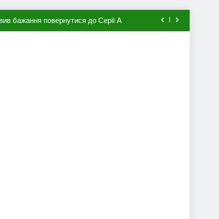
вив бажання повернутися до Серії А
мхена в ПСЖ: відома ціна трансфера
авця збірної Франції за 80 млн євро
ий до переходу в європейський клуб
вив бажання повернутися до Серії А
мхена в ПСЖ: відома ціна трансфера
авця збірної Франції за 80 млн євро