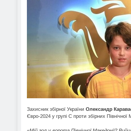
Захисник збірної України
Олександр Карава
Євро-2024 у групі С проти збірних Північної М
«
Мій гол у ворота Північної Македонії? Вийш