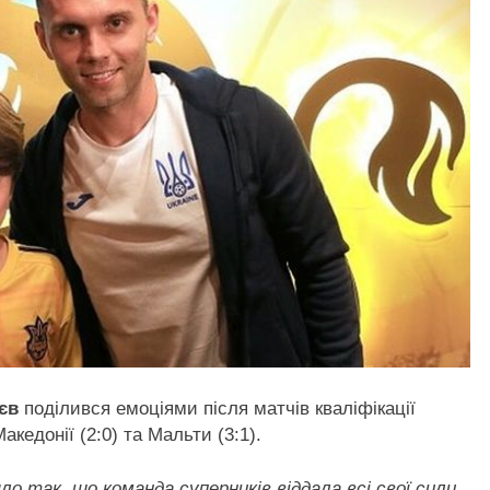
єв
поділився емоціями після матчів кваліфікації
акедонії (2:0) та Мальти (3:1).
ло так, що команда суперників віддала всі свої сили