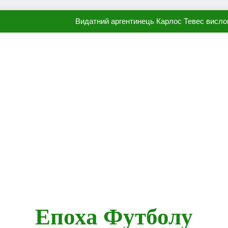
Видатний аргентинець Карлос Тевес висло
Наполі готовий продати Осі
ПСЖ близький до підписання гр
Олександр Караваєв назвав гравця Динамо, який готов
Видатний аргентинець Карлос Тевес висло
Наполі готовий продати Осі
ПСЖ близький до підписання гр
Епоха Футболу