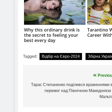
Tagged:
Відбір на Євро-2024
Збірна Украї
Навігація
Previou
записів
Тарас Степаненко поділився враженнями в
перемог над Північною Македонією 
Мальт