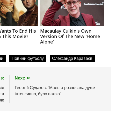
ни
Новини футболу
Олександр Караваєв
s:
Next:
ід
Георгій Судаков: “Мальта розпочала дуже
та
інтенсивно, було важко”
ою