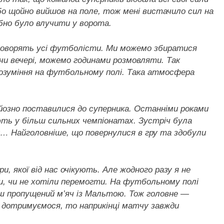
 бо щойно вийшов на поле, тож мені вистачило сил на
бно було влучити у ворота.
 говорять усі футболісти. Ми можемо збиратися
ду чи вечері, можемо годинами розмовляти. Так
орозуміння на футбольному полі. Така атмосфера
рйозно поставилися до суперника. Останніми роками
ють у більш сильних чемпіонатах. Зустріч була
ту… Найголовніше, що повернулися в гру та здобули
и, якої від нас очікують. Але жодного разу я не
и, чи не хотіли перемогти. На футбольному полі
аш пропущений м’яч із Мальтою. Тож головне —
 дотримуємося, то наприкінці матчу завжди