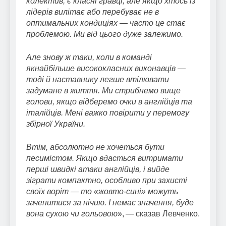
колектив, є класні гравці, але якщо хтось із
лідерів вилітає або перебуває не в
оптимальних кондиціях — часто це стає
проблемою. Ми від цього дуже залежимо.
Але знову ж таки, коли в команді
якнайбільше висококласних виконавців —
тоді й наставнику легше втілювати
задумане в життя. Ми стрибнемо вище
голови, якщо відберемо очки в англійців та
італійців. Мені важко повірити у перемогу
збірної України.
Втім, абсолютно не хочеться бути
песимістом. Якщо вдасться витримати
перші швидкі атаки англійців, і вийде
зіграти компактно, особливо при захисті
своїх воріт — то «жовто-сині» можуть
зачепитися за нічию. І немає значення, буде
вона сухою чи гольовою
», — сказав Левченко.