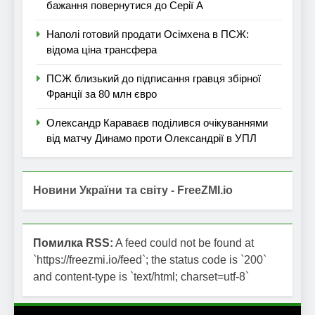
бажання повернутися до Серії А
Наполі готовий продати Осімхена в ПСЖ:
відома ціна трансфера
ПСЖ близький до підписання гравця збірної
Франції за 80 млн євро
Олександр Караваєв поділився очікуваннями
від матчу Динамо проти Олександрії в УПЛ
Новини України та світу - FreeZMI.io
Помилка RSS:
A feed could not be found at
`https://freezmi.io/feed`; the status code is `200`
and content-type is `text/html; charset=utf-8`