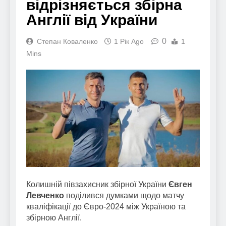
відрізняється збірна
Англії від України
0
Степан Коваленко
1 Рік Ago
1
Mins
Колишній півзахисник збірної України
Євген
Левченко
поділився думками щодо матчу
кваліфікації до Євро-2024 між Україною та
збірною Англії.