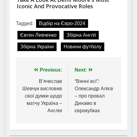
Tagged:
Відбір на Євро-2024
Євген Левченко
Збірна Англії
Збірна України
Новини футболу
Навігація
Previous:
Next:
записів
В’ячеслав
“Винні всі”:
Шевчук висловив
Олександр Алієв
свої думки щодо
– про провал
матчу Україна –
Динамо в
Англія
єврокубках