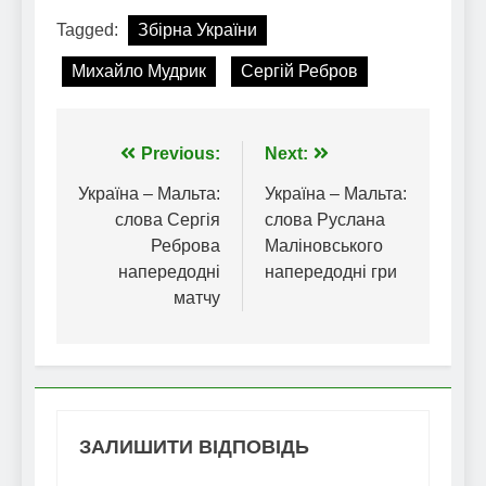
Tagged:
Збірна України
Михайло Мудрик
Сергій Ребров
Навігація
Previous:
Next:
записів
Україна – Мальта:
Україна – Мальта:
слова Сергія
слова Руслана
Реброва
Маліновського
напередодні
напередодні гри
матчу
ЗАЛИШИТИ ВІДПОВІДЬ