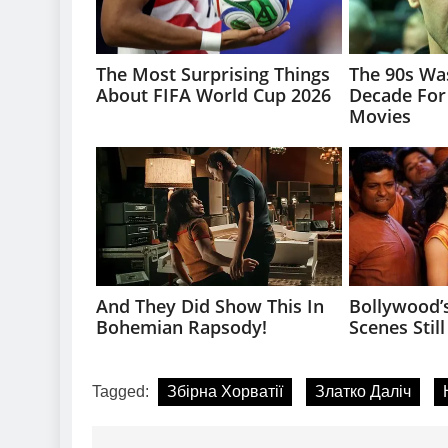
Tagged:
Збірна Хорватії
Златко Даліч