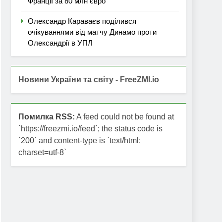
Франції за 80 млн євро
Олександр Караваєв поділився
очікуваннями від матчу Динамо проти
Олександрії в УПЛ
Новини України та світу - FreeZMI.io
Помилка RSS:
A feed could not be found at
`https://freezmi.io/feed`; the status code is
`200` and content-type is `text/html;
charset=utf-8`