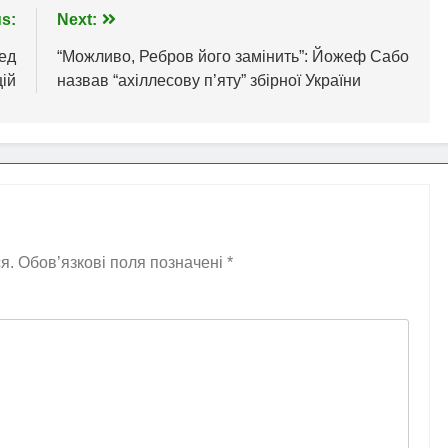
s:
Next:
ред
“Можливо, Ребров його замінить”: Йожеф Сабо
цій
назвав “ахіллесову п’яту” збірної України
я.
Обов’язкові поля позначені
*