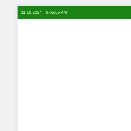
Skip
11.10.2024
9:05:06 AM
to
content