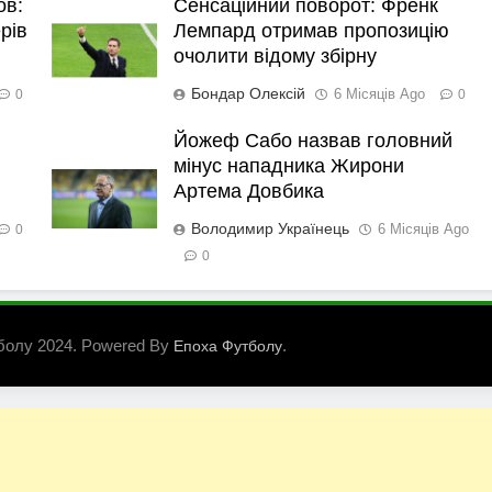
ов:
Сенсаційний поворот: Френк
рів
Лемпард отримав пропозицію
очолити відому збірну
Бондар Олексій
6 Місяців Ago
0
0
Йожеф Сабо назвав головний
мінус нападника Жирони
Артема Довбика
Володимир Українець
6 Місяців Ago
0
0
болу 2024. Powered By
.
Епоха Футболу