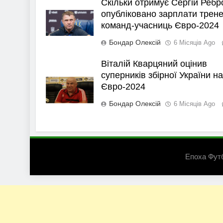
Скільки отримує Сергій Ребр
опубліковано зарплати трене
команд-учасниць Євро-2024
Бондар Олексій
6 Місяців Ago
Віталій Кварцяний оцінив
суперників збірної України на
Євро-2024
Бондар Олексій
6 Місяців Ago
Епоха Фут