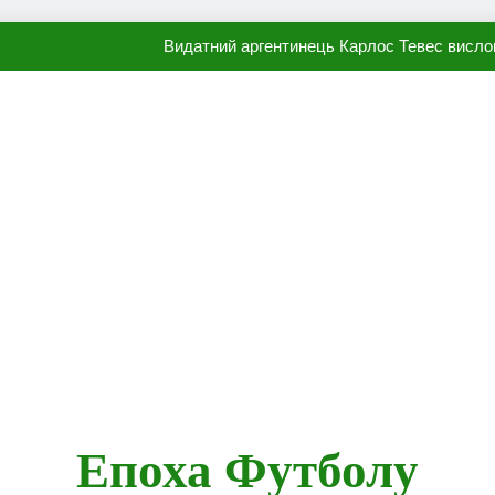
Видатний аргентинець Карлос Тевес висло
Наполі готовий продати Осі
ПСЖ близький до підписання гр
Олександр Караваєв назвав гравця Динамо, який готов
Видатний аргентинець Карлос Тевес висло
Наполі готовий продати Осі
ПСЖ близький до підписання гр
Епоха Футболу