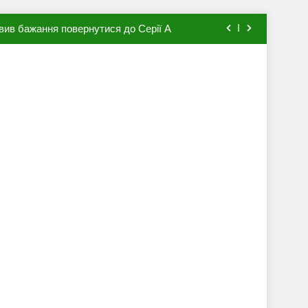
вив бажання повернутися до Серії А
мхена в ПСЖ: відома ціна трансфера
авця збірної Франції за 80 млн євро
ий до переходу в європейський клуб
вив бажання повернутися до Серії А
мхена в ПСЖ: відома ціна трансфера
авця збірної Франції за 80 млн євро