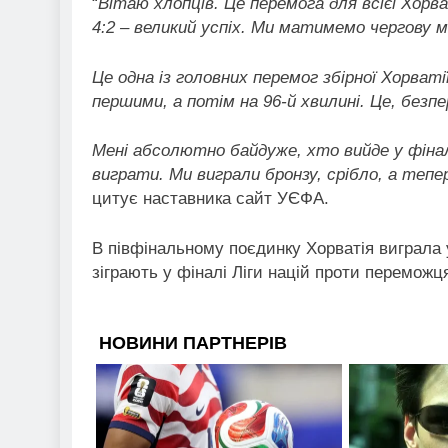
“
Вітаю хлопців. Це перемога для всієї Хорват
4:2 – великий успіх. Ми матимемо чергову м
Це одна із головних перемог збірної Хорват
першими, а потім на 96-й хвилині. Це, безп
Мені абсолютно байдуже, хто вийде у фін
виграти. Ми виграли бронзу, срібло, а теп
цитує наставника сайт УЄФА.
В півфінальному поєдинку Хорватія виграла у
зіграють у фіналі Ліги націй проти переможця