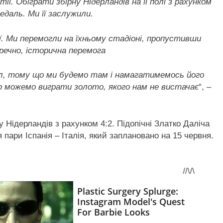
ії. Обіграти збірну Нідерландів на її полі з рахунком
едаль. Ми її заслужили.
ії. Ми перемогли на їхньому стадіоні, пропустивши
еречно, історична перемога
ал, тому що ми будемо там і намагатимемось його
ер можемо виграти золото, якого нам не вистачає
“, –
 Нідерландів з рахунком 4:2. Підопічні Златко Даліча
 пари Іспанія – Італія, який заплановано на 15 червня.