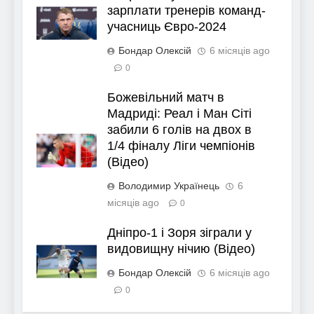
зарплати тренерів команд-
учасниць Євро-2024
Бондар Олексій
6 місяців ago
0
Божевільний матч в
Мадриді: Реал і Ман Сіті
забили 6 голів на двох в
1/4 фіналу Ліги чемпіонів
(Відео)
Володимир Українець
6
місяців ago
0
Дніпро-1 і Зоря зіграли у
видовищну нічию (Відео)
Бондар Олексій
6 місяців ago
0