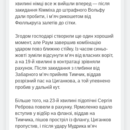
хвилині німці все ж вийшли вперед — після
закидання Кімміха до штрафного Вольфу
дали пробити, і м’яч рикошетом від
Фюллькруга залетів до сітки.
Згодом господарі створили ще один хороший
момент, але Раум завершив комбінацію
ударом повз ближню стійку. Із часом синьо-
жовті зуміли відсунути м’яч від власних воріт,
а на 19-й хвилині в контратаці зрівняли
рахунок. Після закидання з глибини від
Забарного м’яч прийняв Тимчик, віддав
розрізний пас на Циганкова, а той упевнено
пробив у дальній кут.
Більше того, на 23-й хвилині підопічні Сергія
Реброва повели в рахунку. Ярмоленко вдало
вступив у відбір на фланзі, віддав на
Тимчика, пішов простріл із флангу, Циганков
пропустив, і після удару Мудрика м’яч