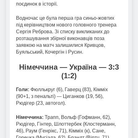
поєдинок в історії.
Водночас це була перша гра синьо-жовтих
під керівництвом нового головного тренера
Сергія Реброва. Зі списку викликаних до
розташування збірної виконавців поза
заявкою на матч залишилися Кривцов,
Буяльський, Кочергін і Русин.
Німеччина — Україна — 3:3
(1:2)
Голи:
Фюллькруг (6), Гаверц (83), Кімміх
(90+1, з пенальті) — Циганков (19, 56),
Рюдігер (23, автогол).
Німеччина:
Трапп, Вольф (Гофманн, 62),
Рюдігер, Гінтер, Шлоттербек (Клостерманн,
46), Раум (Генрікс, 71), Кімміх (к), Сане,
Горецка (Мусіала, 62), Брандт (Віртц, 71),