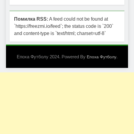
Помилка RSS:
A feed could not be found at
`https://freezmi.io/feed`; the status code is `200`
and content-type is `text/html; charset=utf-8`
Епоха Футболу 2024. Powered By
.
Епоха Футболу