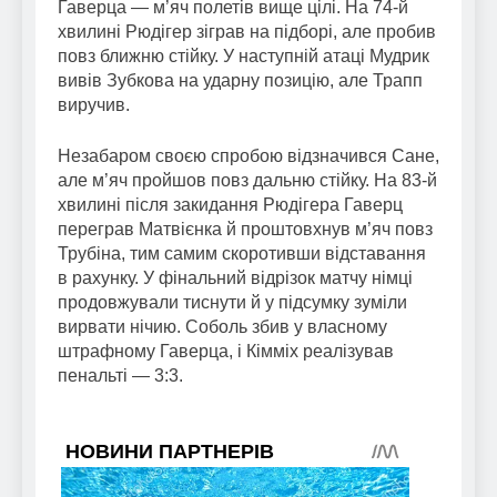
Гаверца — м’яч полетів вище цілі. На 74-й
хвилині Рюдігер зіграв на підборі, але пробив
повз ближню стійку. У наступній атаці Мудрик
вивів Зубкова на ударну позицію, але Трапп
виручив.
Незабаром своєю спробою відзначився Сане,
але м’яч пройшов повз дальню стійку. На 83-й
хвилині після закидання Рюдігера Гаверц
переграв Матвієнка й проштовхнув м’яч повз
Трубіна, тим самим скоротивши відставання
в рахунку. У фінальний відрізок матчу німці
продовжували тиснути й у підсумку зуміли
вирвати нічию. Соболь збив у власному
штрафному Гаверца, і Кімміх реалізував
пенальті — 3:3.