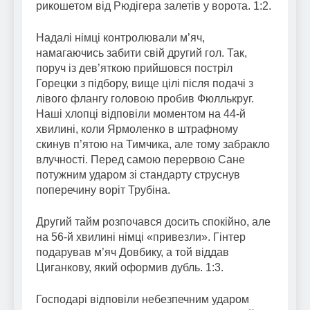
рикошетом від Рюдігера залетів у ворота. 1:2.
Надалі німці контролювали м’яч,
намагаючись забити свій другий гол. Так,
поруч із дев’яткою прийшовся постріл
Горецки з підбору, вище цілі після подачі з
лівого флангу головою пробив Фюллькруг.
Наші хлопці відповіли моментом на 44-й
хвилині, коли Ярмоленко в штрафному
скинув п’ятою на Тимчика, але тому забракло
влучності. Перед самою перервою Сане
потужним ударом зі стандарту струснув
поперечину воріт Трубіна.
Другий тайм розпочався досить спокійно, але
на 56-й хвилині німці «привезли». Гінтер
подарував м’яч Довбику, а той віддав
Циганкову, який оформив дубль. 1:3.
Господарі відповіли небезпечним ударом