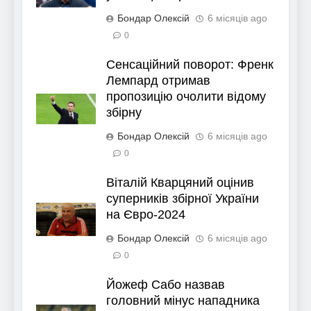
Бондар Олексій
6 місяців ago
0
Сенсаційний поворот: Френк
Лемпард отримав
пропозицію очолити відому
збірну
Бондар Олексій
6 місяців ago
0
Віталій Кварцяний оцінив
суперників збірної України
на Євро-2024
Бондар Олексій
6 місяців ago
0
Йожеф Сабо назвав
головний мінус нападника