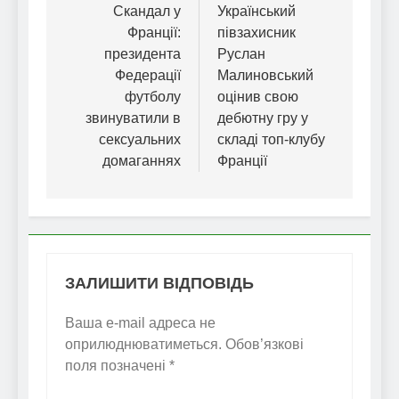
записів
Скандал у
Український
Франції:
півзахисник
президента
Руслан
Федерації
Малиновський
футболу
оцінив свою
звинуватили в
дебютну гру у
сексуальних
складі топ-клубу
домаганнях
Франції
ЗАЛИШИТИ ВІДПОВІДЬ
Ваша e-mail адреса не
оприлюднюватиметься.
Обов’язкові
поля позначені
*