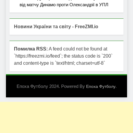
від матчу Динамо проти Олександрії в УПЛ
Новини України та світу - FreeZMI.io
Помилка RSS:
A feed could not be found at
`https://freezmi.io/feed`; the status code is `200`
and content-type is `text/html; charset=utf-8`
Епоха Футболу 2024. Powered By
.
Епоха Футболу