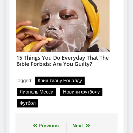
Tagged:
Криштиану Роналду
Лионель Месси
Новини футболу
Футбол
Навігація
Previous:
Next: