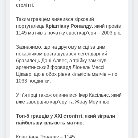
столітті.
Таким гравцем виявився зірковий
португалець
Кріштіану Роналду
, який провів
1145 матчів з початку своєї кар’єри – 2003 рік.
Зазначимо, що на другому місці за цим
показником розташувався легендарний
бразилець Дані Алвес, а трійку замкнув
аргентинський форвард Ліонель Мессі.
Цікаво, що в обох рівна кількість матчів – по
1033 поєдинки.
У п’ятірці також опинилися Ікер Касільяс, який
вже завершив кар’єру, та Жоау Моутіньо.
Топ-5 гравців у XXI столітті, який зіграли
найбільшу кількість матчів:
Кріштіану Роналду – 1145