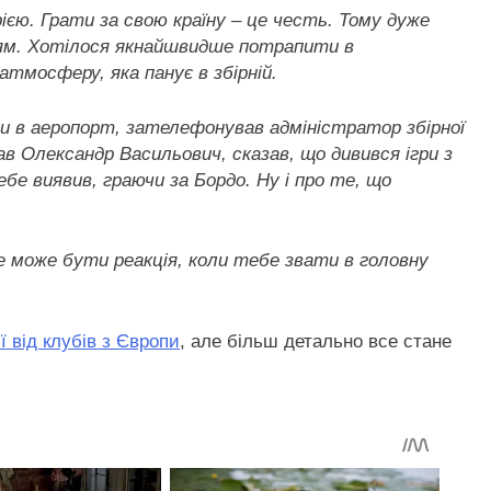
єю. Грати за свою країну – це честь. Тому дуже
нням. Хотілося якнайшвидше потрапити в
тмосферу, яка панує в збірній.
али в аеропорт, зателефонував адміністратор збірної
в Олександр Васильович, сказав, що дивився ігри з
бе виявив, граючи за Бордо. Ну і про те, що
е може бути реакція, коли тебе звати в головну
ї від клубів з Європи
, але більш детально все стане