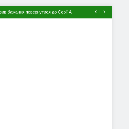
вив бажання повернутися до Серії А
мхена в ПСЖ: відома ціна трансфера
авця збірної Франції за 80 млн євро
ий до переходу в європейський клуб
вив бажання повернутися до Серії А
мхена в ПСЖ: відома ціна трансфера
авця збірної Франції за 80 млн євро