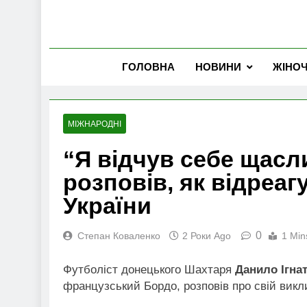
ГОЛОВНА
НОВИНИ
ЖІНО
МІЖНАРОДНІ
“Я відчув себе щасл
розповів, як відреаг
України
0
Степан Коваленко
2 Роки Ago
1 Min
Футболіст донецького Шахтаря
Данило Ігна
французський Бордо, розповів про свій викли