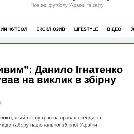
Новини футболу України та світу
ЧИЙ ФУТБОЛ
ЕКСКЛЮЗИВ
LIFESTYLE
ВІДЕО
J
ивим”: Данило Ігнатенко
ував на виклик в збірну
s
тенко
, який весну грав на правах оренди за
к до табору національної збірної України.