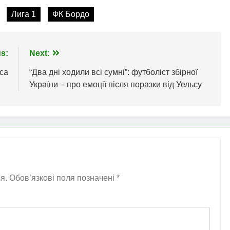
Лига 1
ФК Бордо
s:
Next:
нса
“Два дні ходили всі сумні”: футболіст збірної
України – про емоції після поразки від Уельсу
я.
Обов’язкові поля позначені
*