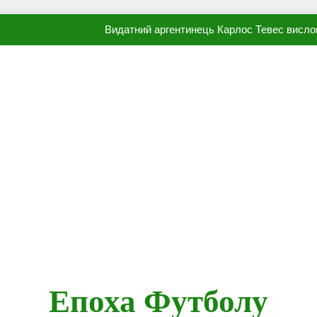
Видатний аргентинець Карлос Тевес висло
Наполі готовий продати Осі
ПСЖ близький до підписання гр
Олександр Караваєв назвав гравця Динамо, який готов
Видатний аргентинець Карлос Тевес висло
Наполі готовий продати Осі
ПСЖ близький до підписання гр
Епоха Футболу