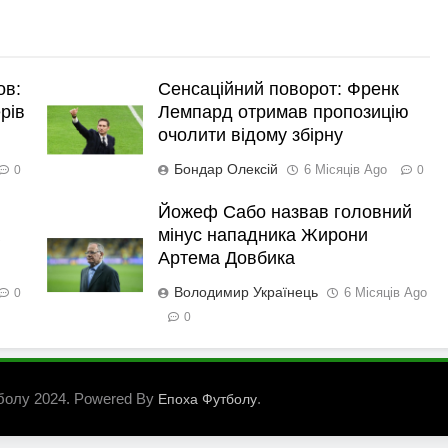
ов:
Сенсаційний поворот: Френк
рів
Лемпард отримав пропозицію
очолити відому збірну
Бондар Олексій
6 Місяців Ago
0
0
Йожеф Сабо назвав головний
мінус нападника Жирони
Артема Довбика
Володимир Українець
6 Місяців Ago
0
0
болу 2024. Powered By
.
Епоха Футболу