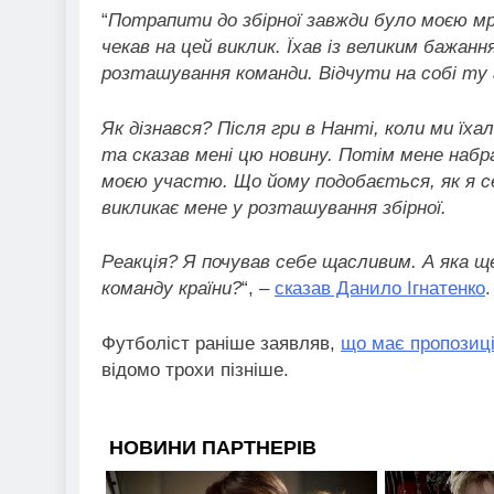
“
Потрапити до збірної завжди було моєю мрі
чекав на цей виклик. Їхав із великим бажа
розташування команди. Відчути на собі ту а
Як дізнався? Після гри в Нанті, коли ми їх
та сказав мені цю новину. Потім мене набра
моєю участю. Що йому подобається, як я се
викликає мене у розташування збірної.
Реакція? Я почував себе щасливим. А яка щ
команду країни?
“, –
сказав Данило Ігнатенко
.
Футболіст раніше заявляв,
що має пропозиці
відомо трохи пізніше.