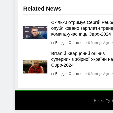
Related News
Скільки отримує Сергій Ребр
опубліковано зарплати трене
команд-учасниць Євро-2024
Бондар Олексій
6 Місяців Ago
Віталій Кварцяний оцінив
суперників збірної України на
Євро-2024
Бондар Олексій
6 Місяців Ago
Епоха Фут