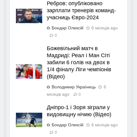
Ребров: опубліковано
зарплати тренерів команд-
учасниць Євро-2024
Бондар Олексій
6 місяців ago
0
Божевільний матч в
Мадриді: Реал і Ман Сіті
забили 6 голів на двох в
1/4 фіналу Ліги чемпіонів
(Відео)
Володимир Українець
6
місяців ago
0
Дніпро-1 і Зоря зіграли у
видовищну нічию (Відео)
Бондар Олексій
6 місяців ago
0