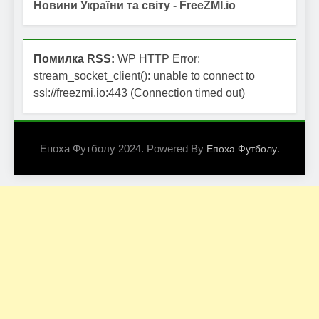
Новини України та світу - FreeZMI.io
Помилка RSS:
WP HTTP Error:
stream_socket_client(): unable to connect to
ssl://freezmi.io:443 (Connection timed out)
Епоха Футболу 2024. Powered By
.
Епоха Футболу