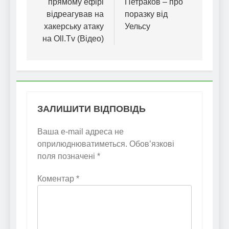
прямому ефірі
Петраков – про
відреагував на
поразку від
хакерську атаку
Уельсу
на Oll.Tv (Відео)
ЗАЛИШИТИ ВІДПОВІДЬ
Ваша e-mail адреса не
оприлюднюватиметься.
Обов’язкові
поля позначені
*
Коментар
*