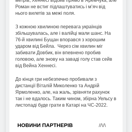
метрів, Хеннесі відбив прямо в Яремчука, але
Роман не встиг підлаштуватись і м’яч від
нього вилетів за межі поля.
З кожною хвилиною перевага українців
збільшувалась, але і валійці мали шанс. На
76-й хвилині Бущан впорався з хорошим
ударом від Бейла. Через сім хвилин міг
забивати Довбик, він впевнено пробив
головою, але знову на заваді голу став сейв
від Вейна Хеннесі.
До кінця гри небезпечно пробивали з
дистанції Віталій Миколенко та Андрій
Ярмоленко, але, на жаль, зрівняти рахунок
так і не вдалось. Таким чином, збірна Уельсу в
листопаді буде грати в Катарі на ЧС-2022.