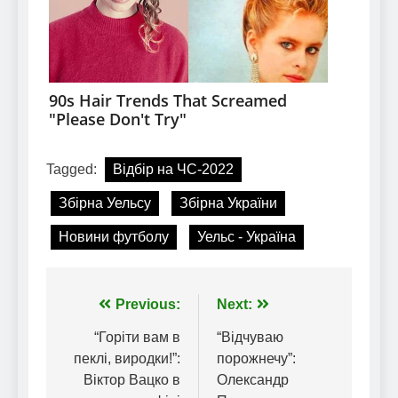
Tagged:
Відбір на ЧС-2022
Збірна Уельсу
Збірна України
Новини футболу
Уельс - Україна
Навігація
Previous:
Next:
записів
“Горіти вам в
“Відчуваю
пеклі, виродки!”:
порожнечу”:
Віктор Вацко в
Олександр