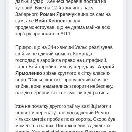
дальній удар і Хеннесі перевів постріл на
кутовий. Вже на 12-й хвилині з пасу
Забарного
Роман Яремчук
вийшов сам на
сам, але
Вейн Хеннесі
знову
продемонстрував, що не дарма майже всю
кар’єру проводить в АПЛ.
Прикро, що на 34-ї хвилині Уельс реалізував
свій чи не єдиний момент. Команда
господарів заробила право на штрафний,
Гарет Бейл зробив сильну передачу і
Андрій
Ярмоленко
зрізав круглого в сітку власних
воріт. “Синьо-жовтих” пропущений м’яч не
вибив, вони намагались зтворити небезпеку,
але до перерви так і не змогли відігратись.
Уже на початку другого тайму валійці могли
подвоїти перевагу, але досвідчений Ремзі с
кількох метрів пробив повз ворота. Скоро був
момент і в наших. Циганков бив з декількох