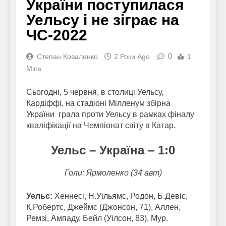
України поступилася
Уельсу і не зіграє на
ЧС-2022
0
Степан Коваленко
2 Роки Ago
1
Mins
Сьогодні, 5 червня, в столиці Уельсу,
Кардіффі, на стадіоні Мілленум збірна
України грала проти Уельсу в рамках фіналу
кваліфікації на Чемпіонат світу в Катар.
Уельс – Україна – 1:0
Голи: Ярмоленко (34 авт)
Уельс:
Хеннесі, Н.Уільямс, Родон, Б.Девіс,
К.Робертс, Джеймс (Джонсон, 71), Аллен,
Ремзі, Ампаду, Бейл (Уілсон, 83), Мур.