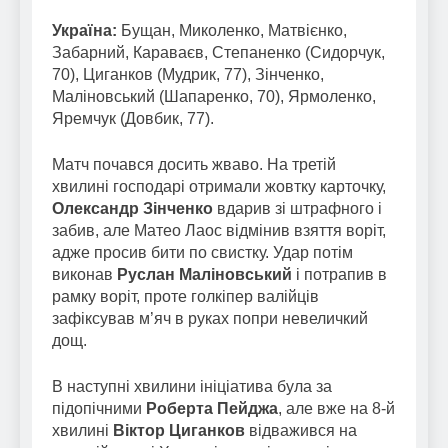
Україна:
Бущан, Миколенко, Матвієнко,
Забарний, Караваєв, Степаненко (Сидорчук,
70), Циганков (Мудрик, 77), Зінченко,
Маліновський (Шапаренко, 70), Ярмоленко,
Яремчук (Довбик, 77).
Матч почався досить жваво. На третій
хвилині господарі отримали жовтку карточку,
Олександр Зінченко
вдарив зі штрафного і
забив, але Матео Лаос відмінив взяття воріт,
адже просив бити по свистку. Удар потім
виконав
Руслан Маліновський
і потрапив в
рамку воріт, проте голкіпер валійців
зафіксував м’яч в руках попри невеличкий
дощ.
В наступні хвилини ініціатива була за
підопічними
Роберта Пейджа
, але вже на 8-й
хвилині
Віктор Циганков
відважився на