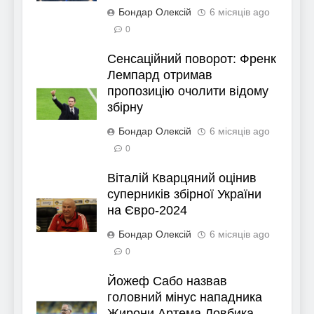
Бондар Олексій
6 місяців ago
0
Сенсаційний поворот: Френк
Лемпард отримав
пропозицію очолити відому
збірну
Бондар Олексій
6 місяців ago
0
Віталій Кварцяний оцінив
суперників збірної України
на Євро-2024
Бондар Олексій
6 місяців ago
0
Йожеф Сабо назвав
головний мінус нападника
Жирони Артема Довбика