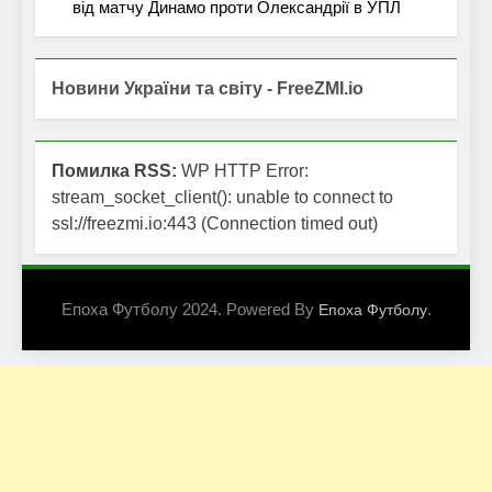
від матчу Динамо проти Олександрії в УПЛ
Новини України та світу - FreeZMI.io
Помилка RSS:
WP HTTP Error:
stream_socket_client(): unable to connect to
ssl://freezmi.io:443 (Connection timed out)
Епоха Футболу 2024. Powered By
.
Епоха Футболу