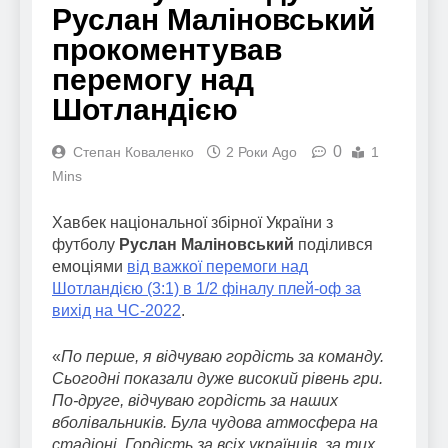
Руслан Маліновський
прокоментував
перемогу над
Шотландією
0
Степан Коваленко
2 Роки Ago
1
Mins
Хавбек національної збірної України з
футболу
Руслан Маліновський
поділився
емоціями
від важкої перемоги над
Шотландією (3:1) в 1/2 фіналу плей-оф за
вихід на ЧС-2022
.
«
По перше, я відчуваю гордість за команду.
Сьогодні показали дуже високий рівень гри.
По-друге, відчуваю гордість за наших
вболівальників. Була чудова атмосфера на
стадіоні. Гордість за всіх українців, за тих,