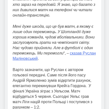
хто зараз на передовій. Я знаю, що багато з
них дивилися матч на телефоні чи читали
онлайн-трансляцію.
Мені дуже шкода, що це був матч, в якому є
лише один переможець. У Шотландії дуже
хороша команда, чудові вболівальники. Вони
заслуговують грати на чемпіонаті світу.
Нас чудово прийняли. Але в футболі є один
переможець. Ми перемогли
“, –
сказав Руслан
Маліновський
.
Варто зазначити, що Руслан є автором
гольової передачі. Саме після його пасу
Андрій Ярмоленко зумів відкртити рахунок,
елегантно перекинувши Крейга Гордона. У
фіналі Україна зіграє з Уельсом. Матч
відбудеться 5 червня. Сьогодні Уельс грав
матч Ліги націй проти Польщі і поступився з
рахунком – 1:2.