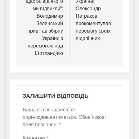
щастя, від якого
Україна:
ми відвикли”:
Олександр
Володимир
Петраков
Зеленський
прокоментував
привітав збірну
перемогу своїх
України з
підопічних
перемогою над
Шотландією
ЗАЛИШИТИ ВІДПОВІДЬ
Ваша e-mail адреса не
оприлюднюватиметься.
Обов’язкові
поля позначені
*
Коментар
*