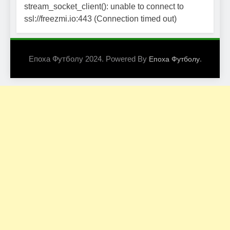
stream_socket_client(): unable to connect to
ssl://freezmi.io:443 (Connection timed out)
Епоха Футболу 2024. Powered By
.
Епоха Футболу