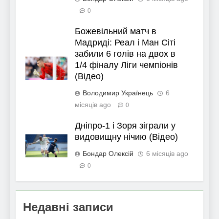
0
Божевільний матч в
Мадриді: Реал і Ман Сіті
забили 6 голів на двох в
1/4 фіналу Ліги чемпіонів
(Відео)
Володимир Українець
6
місяців ago
0
Дніпро-1 і Зоря зіграли у
видовищну нічию (Відео)
Бондар Олексій
6 місяців ago
0
Недавні записи