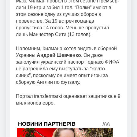
Макс Килман провел в этом сезоне Премьер-
лиги 19 игр и забил 1 гол. “Волки” имеют в
этом сезоне одну из лучших оборон в
первенстве. За 19 встреч команда
пропустила 14 голов. Меньше пропустил
лишь Манчестер Сити (13 голов).
Напомним, Килмана хотел видеть в сборной
Украины
Андрей Шевченко
. Он даже
заполучил украинский паспорт, однако ФИФА
не разрешила ему выступать за “желто-
синих”, поскольку он имеет опыт игры за
сборную Англии по футзалу.
Портал transfermarkt оценивает защитника в 9
миллионов евро.