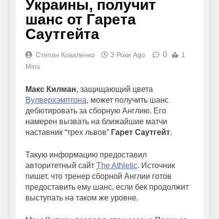
Украины, получит
шанс от Гарета
Саутгейта
0
Степан Коваленко
3 Роки Ago
1
Mins
Макс Килман
, защищающий цвета
Вулверхэмптона
, может получить шанс
дебютировать за сборную Англию. Его
намерен вызвать на ближайшие матчи
наставник “трех львов”
Гарет Саутгейт
.
Такую информацию предоставил
авторитетный сайт
The Athletic
. Источник
пишет, что тренер сборной Англии готов
предоставить ему шанс, если бек продолжит
выступать на таком же уровне.