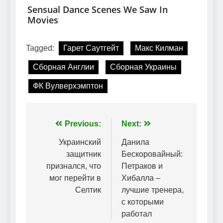
Tagged:
Гарет Саутгейт
Макс Килман
Сборная Англии
Сборная Украины
ФК Вулверхэмптон
Навігація
Previous:
Next:
записів
Украинский
Данила
защитник
Бескоровайный:
признался, что
Петраков и
мог перейти в
Хибалла –
Селтик
лучшие тренера,
с которыми
работал