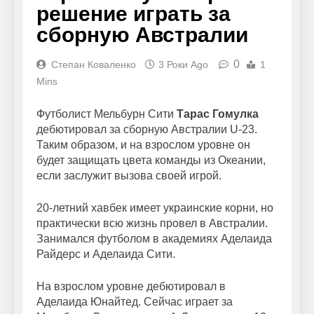
решение играть за
сборную Австралии
0
Степан Коваленко
3 Роки Ago
1
Mins
Футболист Мельбурн Сити
Тарас Гомулка
дебютировал за сборную Австралии U-23.
Таким образом, и на взрослом уровне он
будет защищать цвета команды из Океании,
если заслужит вызова своей игрой.
20-летний хавбек имеет украинские корни, но
практически всю жизнь провел в Австралии.
Занимался футболом в академиях Аделаида
Райдерс и Аделаида Сити.
На взрослом уровне дебютировал в
Аделаида Юнайтед. Сейчас играет за