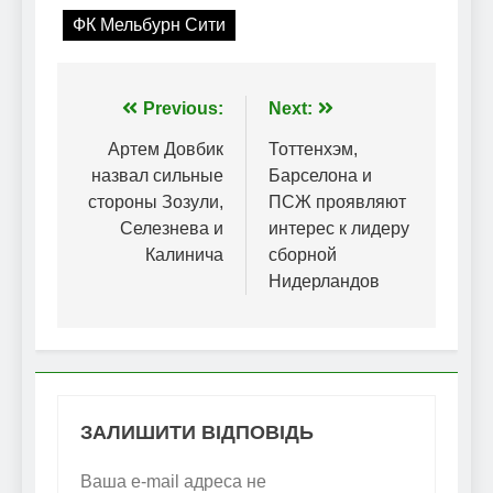
ФК Мельбурн Сити
Навігація
Previous:
Next:
записів
Артем Довбик
Тоттенхэм,
назвал сильные
Барселона и
стороны Зозули,
ПСЖ проявляют
Селезнева и
интерес к лидеру
Калинича
сборной
Нидерландов
ЗАЛИШИТИ ВІДПОВІДЬ
Ваша e-mail адреса не