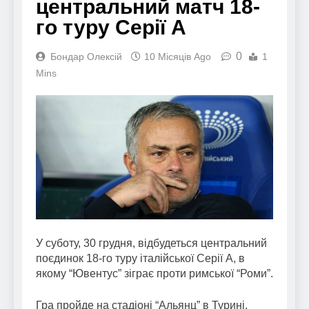
центральний матч 18-
го туру Серії А
0
Бондар Олексій
10 Місяців Ago
1
Mins
У суботу, 30 грудня, відбудеться центральний
поєдинок 18-го туру італійської Серії А, в
якому “Ювентус” зіграє проти римської “Роми”.
Гра пройде на стадіоні “Альянц” в Турині.