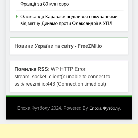
Франції за 80 млн євро
Олександр Караваєв поділився очікуваннями
від матчу Динамо проти Олександрії в УПЛ
Новини України та світу - FreeZMI.io
Помилка RSS:
WP HTTP Error:
stream_socket_client(): unable to connect to
ssl://freezmi.io:443 (Connection timed out)
Епоха Футболу 2024. Powered By
.
Епоха Футболу