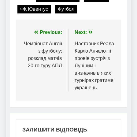
ФК Ювентус
Футбол
Навігація
Previous:
Next:
записів
Чемпіонат Англії
Наставник Реала
з футболу:
Карло Анчелотті
розклад матчів
провів зустріч з
20-го туру АПЛ
Луніним і
визначив в яких
турнірах гратиме
українець
ЗАЛИШИТИ ВІДПОВІДЬ