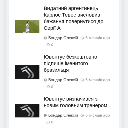
Видатний аргентинець
Карлос Тевес висловив
бажання повернутися до
Серії А
Бондар Олексій
6 місяців ago
0
Ювентус безкоштовно
підпише іменитого
бразильця
Бондар Олексій
6 місяців ago
0
Ювентус визначився з
новим головним тренером
Бондар Олексій
6 місяців ago
0