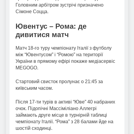
Головним арбітром зустрічі призначено
Сімоне Соцца.
Ювентус – Рома: де
дивитися матч
Матч 18-го туру чемпіонату Італії з футболу
між “Ювентусом” і “Ромою” на території
України в прямому ефірі покаже медіасервіс
MEGOGO.
Стартовий свисток пролунає о 21:45 за
київським часом.
Після 17-ти турів в активі “Юве” 40 набраних
очок. Підопічні Массіміліано Аллегрі
займають друге місце в турнірній таблиці
чемпіонату Італії. “Рома” з 28 балами йде на
шостій сходинці.