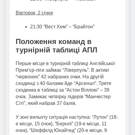
Вівторок, 2 січня
21:30 “Вест Хем” – “Брайтон”
Положення команд в
турнірній таблиці АПЛ
Перше місце в турнірній таблиці Англійської
Прем’єр-ліги займає “Ліверпуль”. В активі
“червоних” 42 набраних очки. На другій
сходинці з 40 балами йде “Арсенал”. Третя
сходинка в таблиці за “Астон Віллою” – 39
очок. Замикає четвірку лідерів “Манчестер
Сіті”, який набрав 37 балів.
У зоні вильоту ситуація наступна: “Лутон” (18-
е місце, 15 очок), “Бернлі” (19-е місце, 11
очок), “Шеффілд Юнайтед” (20-е місце, 9