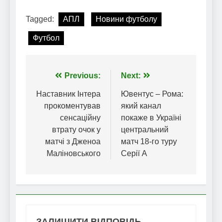
Tagged:
АПЛ
Новини футболу
Футбол
Навігація
Previous:
Next:
записів
Наставник Інтера
Ювентус – Рома:
прокоментував
який канал
сенсаційну
покаже в Україні
втрату очок у
центральний
матчі з Дженоа
матч 18-го туру
Маліновського
Серії А
ЗАЛИШИТИ ВІДПОВІДЬ