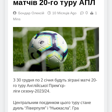
матчів 20-го туру АПЛ
0
Бондар Олексій
10 Місяців Ago
1
Mins
З 30 грудня по 2 січня будуть зіграні матчі 20-
го туру Англійської Прем’єр-
ліги сезону-2023/24.
Центральним поєдинком цього туру стане
дуель “Ліверпуля” і “Ньюкасла”. Гра