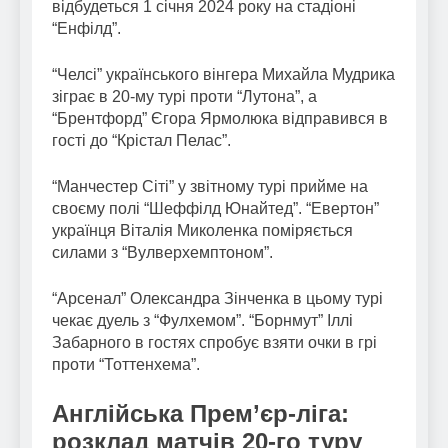
відбудеться 1 січня 2024 року на стадіоні
“Енфілд”.
“Челсі” українського вінгера Михайла Мудрика
зіграє в 20-му турі проти “Лутона”, а
“Брентфорд” Єгора Ярмолюка відправився в
гості до “Крістал Пелас”.
“Манчестер Сіті” у звітному турі прийме на
своєму полі “Шеффілд Юнайтед”. “Евертон”
українця Віталія Миколенка поміряється
силами з “Вулверхемптоном”.
“Арсенал” Олександра Зінченка в цьому турі
чекає дуель з “Фулхемом”. “Борнмут” Іллі
Забарного в гостях спробує взяти очки в грі
проти “Тоттенхема”.
Англійська Прем’єр-ліга:
розклад матчів 20-го туру