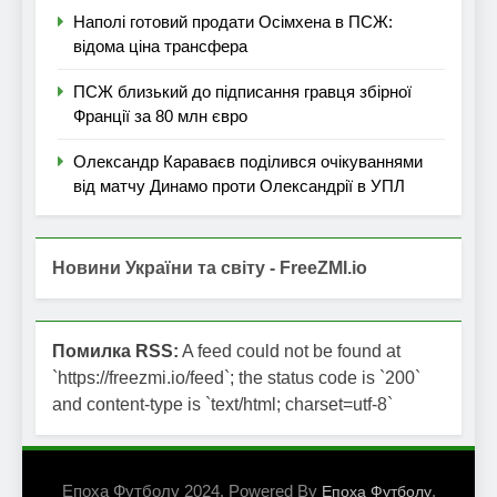
Наполі готовий продати Осімхена в ПСЖ:
відома ціна трансфера
ПСЖ близький до підписання гравця збірної
Франції за 80 млн євро
Олександр Караваєв поділився очікуваннями
від матчу Динамо проти Олександрії в УПЛ
Новини України та світу - FreeZMI.io
Помилка RSS:
A feed could not be found at
`https://freezmi.io/feed`; the status code is `200`
and content-type is `text/html; charset=utf-8`
Епоха Футболу 2024. Powered By
.
Епоха Футболу