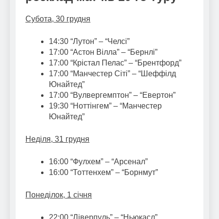
Субота, 30 грудня
14:30 “Лутон” – “Челсі”
17:00 “Астон Вілла” – “Бернлі”
17:00 “Крістал Пелас” – “Брентфорд”
17:00 “Манчестер Сіті” – “Шеффілд
Юнайтед”
17:00 “Вулвергемптон” – “Евертон”
19:30 “Ноттінгем” – “Манчестер
Юнайтед”
Неділя, 31 грудня
16:00 “Фулхем” – “Арсенал”
16:00 “Тоттенхем” – “Борнмут”
Понеділок, 1 січня
22:00 “Ліверпуль” – “Ньюкасл”