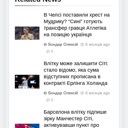
В Челсі поставили хрест на
Мудрику? “Сині” готують
трансфер гравця Атлетіка
на позицію українця
Бондар Олексій
6 місяців ago
0
Влітку може залишити Сіті:
стало відомо, яка сума
відступних прописана в
контракті Ерлінга Холанда
Бондар Олексій
6 місяців ago
0
Барселона влітку підпише
зірку Манчестер Сіті,
активувавши пункт про