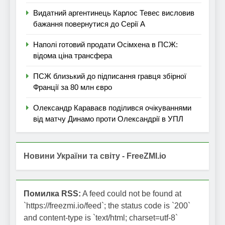
Видатний аргентинець Карлос Тевес висловив
бажання повернутися до Серії А
Наполі готовий продати Осімхена в ПСЖ:
відома ціна трансфера
ПСЖ близький до підписання гравця збірної
Франції за 80 млн євро
Олександр Караваєв поділився очікуваннями
від матчу Динамо проти Олександрії в УПЛ
Новини України та світу - FreeZMI.io
Помилка RSS:
A feed could not be found at
`https://freezmi.io/feed`; the status code is `200`
and content-type is `text/html; charset=utf-8`