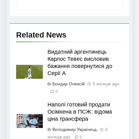
Related News
Видатний аргентинець
Карлос Тевес висловив
бажання повернутися до
Серії А
Бондар Олексій
6 місяців ago
0
Наполі готовий продати
Осімхена в ПСЖ: відома
ціна трансфера
Володимир Українець
6
місяців ago
0