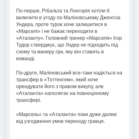
По-перше, Рібальта та Лонгорія хотіли б
включити в угоду по Маліновському Дженгіза
Ундера, проте турок хоче залишитися в
«Марселі» і не бажає переходити в
«Аталанту». Головний тренер «Марселя» Ігор
Тудор стверджує, що Ундер не підходить під
схему та манеру гри, яку він ставить в
команді.
По-друге, Маліновський все-таки надіється на
трансфер в «Тоттенгем», який хоче
орендувати його з правом викупу, але
«Аталанта» наполягає на повноцінному
трансфері.
«Марсель» та «Аталанта» поки дуже далекі
від узгодження умов переходу гравця.