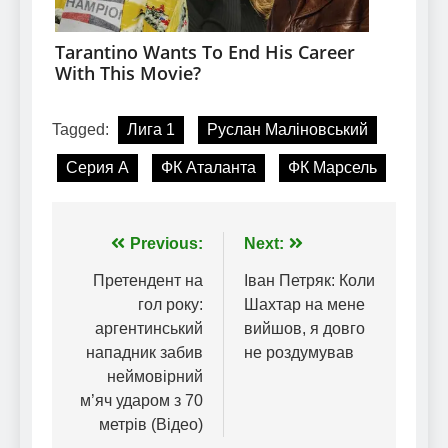
Tagged:
Лига 1
Руслан Маліновський
Серия А
ФК Аталанта
ФК Марсель
Навігація
Previous:
Next:
записів
Претендент на
Іван Петряк: Коли
гол року:
Шахтар на мене
аргентинський
вийшов, я довго
нападник забив
не роздумував
неймовірний
м’яч ударом з 70
метрів (Відео)