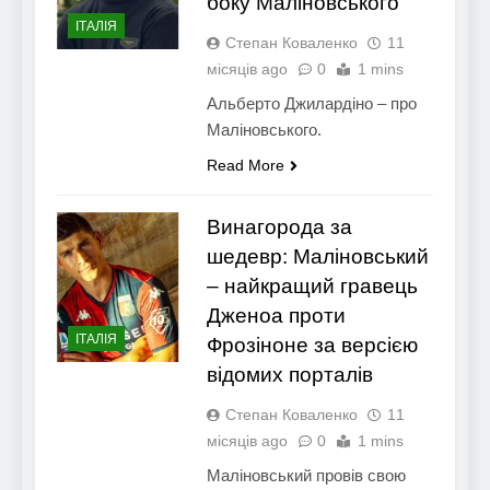
боку Маліновського
ІТАЛІЯ
Степан Коваленко
11
місяців ago
0
1 mins
Альберто Джилардіно – про
Маліновського.
Read More
Винагорода за
шедевр: Маліновський
– найкращий гравець
Дженоа проти
ІТАЛІЯ
Фрозіноне за версією
відомих порталів
Степан Коваленко
11
місяців ago
0
1 mins
Маліновський провів свою