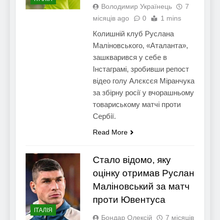
Володимир Українець
7
місяців ago
0
1 mins
Колишній клуб Руслана
Маліновського, «Аталанта»,
зашкварився у себе в
Інстаграмі, зробивши репост
відео голу Алєксєя Міранчука
за збірну росії у вчорашньому
товариському матчі проти
Сербії.
Read More
Стало відомо, яку
оцінку отримав Руслан
Маліновський за матч
проти Ювентуса
ІТАЛІЯ
Бондар Олексій
7 місяців