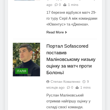
ago
0
1 mins
17 березня відбувся матч 29-
го туру Серії А між командами
«Ювентус» та «Дженоа».
Read More
Портал Sofascored
поставив
Маліновському низьку
оцінку за матч проти
ІТАЛІЯ
Болоньї
Степан Коваленко
9
місяців ago
0
1 mins
Руслан Маліновський
отримав найгіршу оцінку у
складі своєї команди.