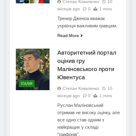
Степан Коваленко
10
місяців ago
0
1 mins
Тренер Дженоа вважає
українця важливим гравцем.
Read More
Авторитетний портал
оцінив гру
Маліновського проти
Ювентуса
ІТАЛІЯ
Степан Коваленко
10
місяців ago
0
1 mins
Руслан Маліновський
отримав не високу оцінку, але
все одно став одним з
найкращих у складі
“грифонів”.