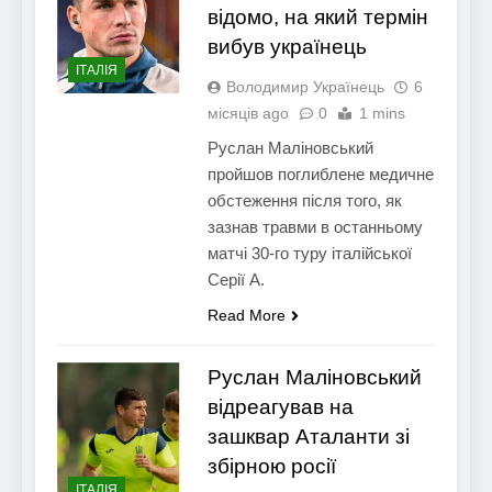
відомо, на який термін
вибув українець
ІТАЛІЯ
Володимир Українець
6
місяців ago
0
1 mins
Руслан Маліновський
пройшов поглиблене медичне
обстеження після того, як
зазнав травми в останньому
матчі 30-го туру італійської
Серії А.
Read More
Руслан Маліновський
відреагував на
зашквар Аталанти зі
збірною росії
ІТАЛІЯ