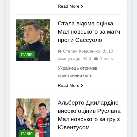
Read More
Стала відома оцінка
Маліновського за матч
проти Сассуоло
Степан Коваленко
10
ІТАЛІЯ
місяців ago
0
1 mins
Українець отримав
пристойний бал.
Read More
Альберто Джилардіно
високо оцінив Руслана
Маліновського за гру з
Ювентусом
ІТАЛІЯ