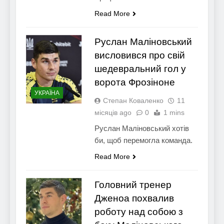
Read More
Руслан Маліновський
висловився про свій
шедевральний гол у
ворота Фрозіноне
УКРАЇНА
Степан Коваленко
11
місяців ago
0
1 mins
Руслан Маліновський хотів
би, щоб перемогла команда.
Read More
Головний тренер
Дженоа похвалив
роботу над собою з