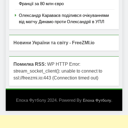
Франції за 80 млн євро
Олександр Караваєв поділився очікуваннями
від матчу Динамо проти Олександрії в УПЛ
Новини України та світу - FreeZMI.io
Помилка RSS:
WP HTTP Error:
stream_socket_client(): unable to connect to
ssl://freezmi.io:443 (Connection timed out)
Епоха Футболу 2024. Powered By
.
Епоха Футболу