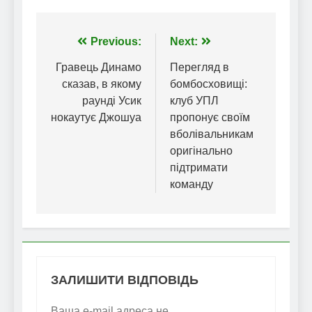
Навігація
Previous:
Next:
записів
Гравець Динамо
Перегляд в
сказав, в якому
бомбосховищі:
раунді Усик
клуб УПЛ
нокаутує Джошуа
пропонує своїм
вболівальникам
оригінально
підтримати
команду
ЗАЛИШИТИ ВІДПОВІДЬ
Ваша e-mail адреса не