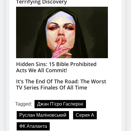
Tagged:
Джан П'єро Гасперіні
Руслан Маліновський
Серия А
ФК Аталанта