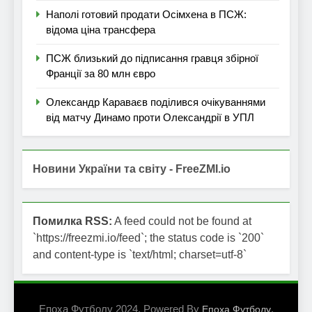
Наполі готовий продати Осімхена в ПСЖ:
відома ціна трансфера
ПСЖ близький до підписання гравця збірної
Франції за 80 млн євро
Олександр Караваєв поділився очікуваннями
від матчу Динамо проти Олександрії в УПЛ
Новини України та світу - FreeZMI.io
Помилка RSS:
A feed could not be found at
`https://freezmi.io/feed`; the status code is `200`
and content-type is `text/html; charset=utf-8`
Епоха Футболу 2024. Powered By
.
Епоха Футболу