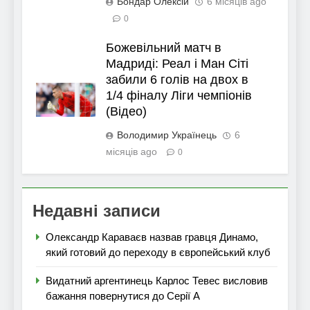
Бондар Олексій
6 місяців ago
0
Божевільний матч в
Мадриді: Реал і Ман Сіті
забили 6 голів на двох в
1/4 фіналу Ліги чемпіонів
(Відео)
Володимир Українець
6
місяців ago
0
Недавні записи
Олександр Караваєв назвав гравця Динамо,
який готовий до переходу в європейський клуб
Видатний аргентинець Карлос Тевес висловив
бажання повернутися до Серії А