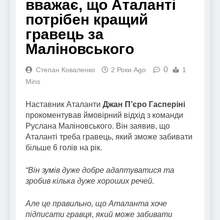
вважає, що Аталанті
потрібен кращий
гравець за
Маліновського
0
Степан Коваленко
2 Роки Ago
1
Mins
Наставник Аталанти
Джан П’єро Гасперіні
прокоментував ймовірний відхід з команди
Руслана Маліновського. Він заявив, що
Аталанті треба гравець, який зможе забивати
більше 6 голів на рік.
“Він зумів дуже добре адаптуватися та
зробив кілька дуже хороших речей.
Але це правильно, що Аталанта хоче
підписати гравця, який може забивати