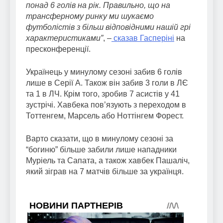
понад 6 голів на рік. Правильно, що на
трансферному ринку ми шукаємо
футболістів з більш відповідними нашій грі
характеристиками”
, –
сказав Гасперіні
на
пресконференції.
Українець у минулому сезоні забив 6 голів
лише в Серії А. Також він забив 3 голи в ЛЄ
та 1 в ЛЧ. Крім того, зробив 7 асистів у 41
зустрічі. Хавбека пов’язують з переходом в
Тоттенгем, Марсель або Ноттінгем Форест.
Варто сказати, що в минулому сезоні за
“богиню” більше забили лише нападники
Муріель та Сапата, а також хавбек Пашаліч,
який зіграв на 7 матчів більше за українця.