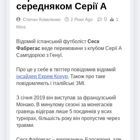
середняком Серії А
0
Степан Коваленко
2 Роки Ago
1
Mins
Відомий іспанський футболіст
Сеск
Фабрегас
веде перемовини з клубом Серії А
Сампдорією з Генуї.
Про це у себе в твіттер повідомив відомий
інсайдер Екрем Конур
. Також про таке
повідомляють і італійські ЗМІ.
З січня 2019 він виступав за французський
Монако. В минулому сезоні за монегасків
гравець відіграв лише 5 поєдинків у всих
турнірах, більшість року він пропустив через
травми.
Сеск Фабрегас – вихованець Барселони, але