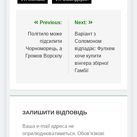
Навігація
Previous:
Next:
записів
Політило може
Варіант з
підсилити
Соломоном
Чорноморець, а
відпадає: Фулхем
Громов Ворсклу
хоче купити
вінгера збірної
Гамбії
ЗАЛИШИТИ ВІДПОВІДЬ
Ваша e-mail адреса не
оприлюднюватиметься.
Обов’язкові