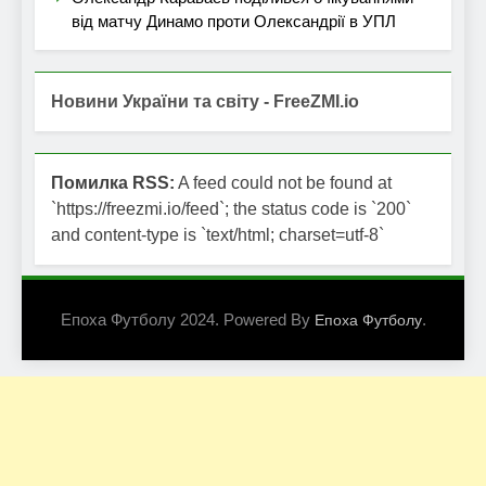
від матчу Динамо проти Олександрії в УПЛ
Новини України та світу - FreeZMI.io
Помилка RSS:
A feed could not be found at
`https://freezmi.io/feed`; the status code is `200`
and content-type is `text/html; charset=utf-8`
Епоха Футболу 2024. Powered By
.
Епоха Футболу