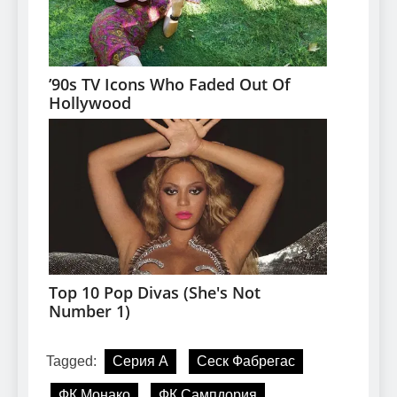
Tagged:
Серия А
Сеск Фабрегас
ФК Монако
ФК Сампдория