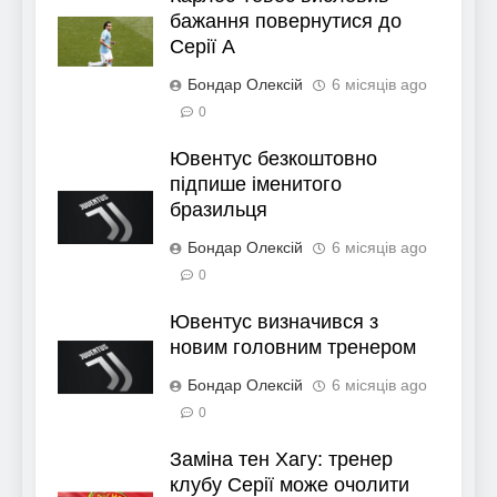
бажання повернутися до
Серії А
Бондар Олексій
6 місяців ago
0
Ювентус безкоштовно
підпише іменитого
бразильця
Бондар Олексій
6 місяців ago
0
Ювентус визначився з
новим головним тренером
Бондар Олексій
6 місяців ago
0
Заміна тен Хагу: тренер
клубу Серії може очолити