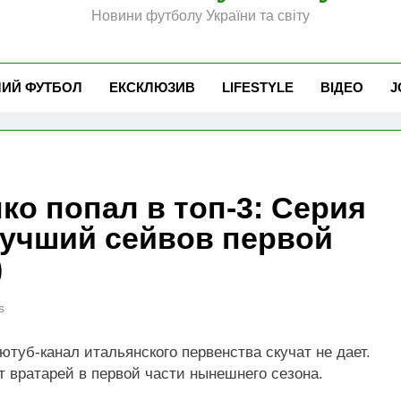
Новини футболу України та світу
ЧИЙ ФУТБОЛ
ЕКСКЛЮЗИВ
LIFESTYLE
ВІДЕО
J
о попал в топ-3: Серия
лучший сейвов первой
)
s
ютуб-канал итальянского первенства скучат не дает.
 вратарей в первой части нынешнего сезона.