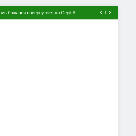
мхена в ПСЖ: відома ціна трансфера
авця збірної Франції за 80 млн євро
ий до переходу в європейський клуб
вив бажання повернутися до Серії А
мхена в ПСЖ: відома ціна трансфера
авця збірної Франції за 80 млн євро