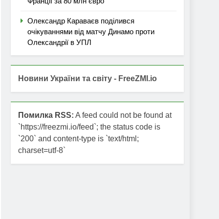
Франції за 80 млн євро
Олександр Караваєв поділився
очікуваннями від матчу Динамо проти
Олександрії в УПЛ
Новини України та світу - FreeZMI.io
Помилка RSS:
A feed could not be found at
`https://freezmi.io/feed`; the status code is
`200` and content-type is `text/html;
charset=utf-8`