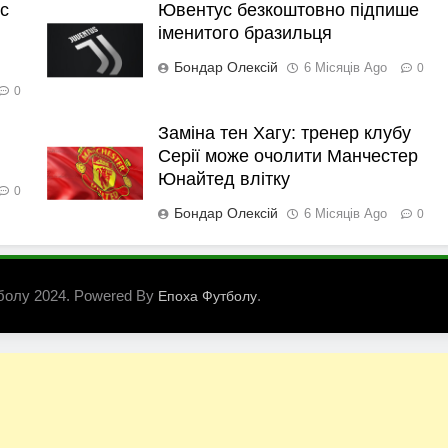
с
Ювентус безкоштовно підпише
іменитого бразильця
Бондар Олексій
6 Місяців Ago
0
0
Заміна тен Хагу: тренер клубу
Серії може очолити Манчестер
Юнайтед влітку
0
Бондар Олексій
6 Місяців Ago
0
болу 2024. Powered By
.
Епоха Футболу