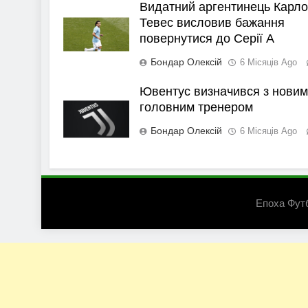
Видатний аргентинець Карло
Тевес висловив бажання
повернутися до Серії А
Бондар Олексій
6 Місяців Ago
Ювентус визначився з новим
головним тренером
Бондар Олексій
6 Місяців Ago
Епоха Фут