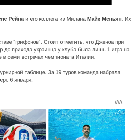
епе Рейна
и его коллега из Милана
Майк Меньян
. Их
таве “грифонов”. Стоит отметить, что Дженоа при
р до прихода украинца у клуба была лишь 1 игра на
е в семи встречах чемпионата Италии.
турнирной таблице. За 19 туров команда набрала
рг, 6 января.