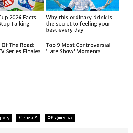
ригу
Серия А
ФК Дженоа