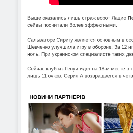
Выше оказались лишь страж ворот Лацио
П
сейвы посчитали более эффектными.
Сальваторе Сиригу является основным в сос
Шевченко улучшила игру в обороне. За 12 иг
ноль. При украинском специалисте таких дв
Сейчас клуб из Генуи идет на 18-м месте в 
лишь 11 очков. Серия А возвращается в четве