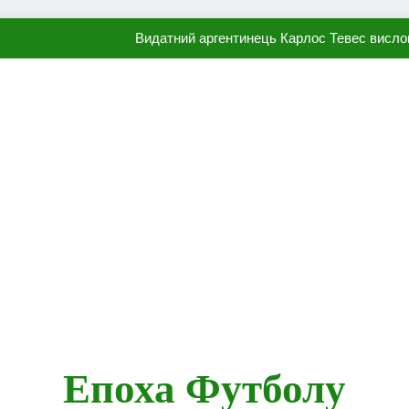
Наполі готовий продати Осі
ПСЖ близький до підписання гр
Олександр Караваєв назвав гравця Динамо, який готов
Видатний аргентинець Карлос Тевес висло
Наполі готовий продати Осі
ПСЖ близький до підписання гр
Епоха Футболу