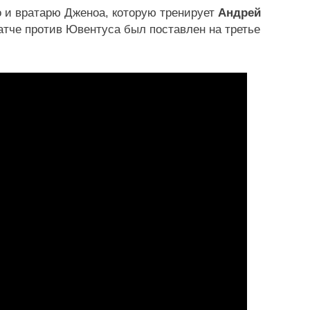
о и вратарю Дженоа, которую тренирует
Андрей
тче против Ювентуса был поставлен на третье