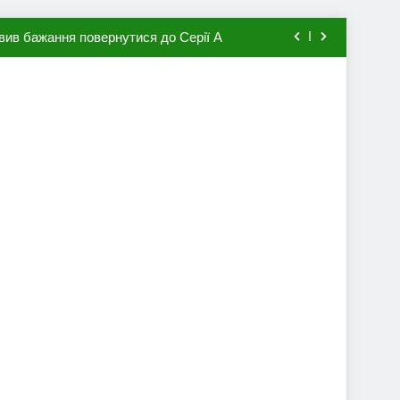
вив бажання повернутися до Серії А
мхена в ПСЖ: відома ціна трансфера
авця збірної Франції за 80 млн євро
ий до переходу в європейський клуб
вив бажання повернутися до Серії А
мхена в ПСЖ: відома ціна трансфера
авця збірної Франції за 80 млн євро