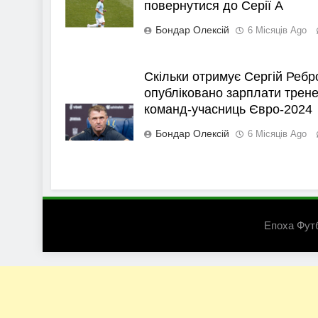
повернутися до Серії А
Бондар Олексій
6 Місяців Ago
Скільки отримує Сергій Ребр
опубліковано зарплати трене
команд-учасниць Євро-2024
Бондар Олексій
6 Місяців Ago
Епоха Фут