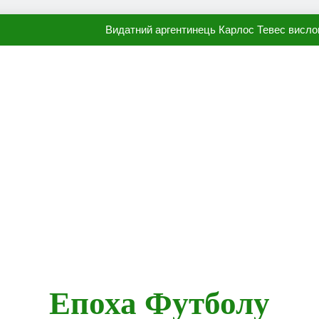
Видатний аргентинець Карлос Тевес висло
Наполі готовий продати Осі
ПСЖ близький до підписання гр
Олександр Караваєв назвав гравця Динамо, який готов
Видатний аргентинець Карлос Тевес висло
Наполі готовий продати Осі
ПСЖ близький до підписання гр
Епоха Футболу