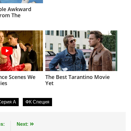
Серия А
ФК Специя
s:
Next: