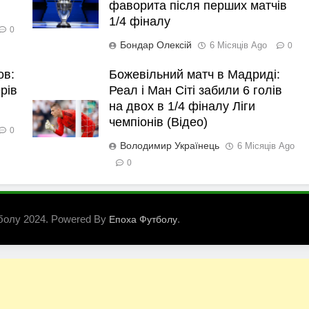
фаворита після перших матчів
1/4 фіналу
0
Бондар Олексій
6 Місяців Ago
0
ов:
Божевільний матч в Мадриді:
рів
Реал і Ман Сіті забили 6 голів
на двох в 1/4 фіналу Ліги
чемпіонів (Відео)
0
Володимир Українець
6 Місяців Ago
0
болу 2024. Powered By
.
Епоха Футболу