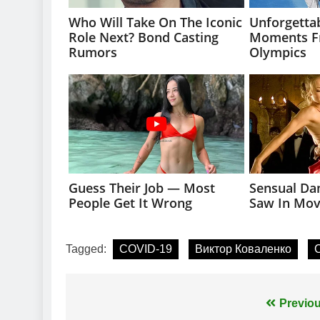
Tagged:
COVID-19
Виктор Коваленко
Навігація
Previou