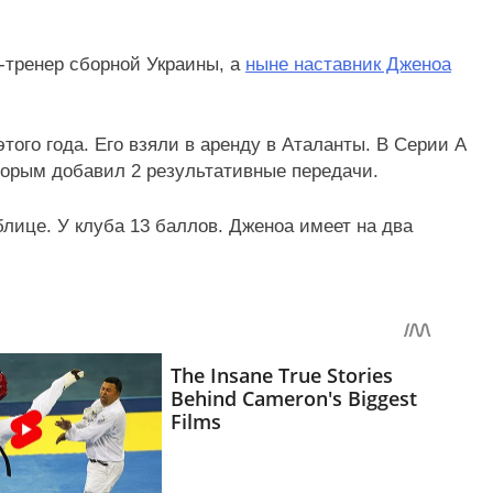
-тренер сборной Украины, а
ныне наставник Дженоа
того года. Его взяли в аренду в Аталанты. В Серии А
оторым добавил 2 результативные передачи.
блице. У клуба 13 баллов. Дженоа имеет на два