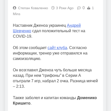
0
Степан Коваленко
3 Роки Ago
1
Mins
Наставник Дженоа украинец
Андрей
Шевченко
сдал положительный тест на
COVID-19.
Об этом сообщает
сайт клуба
. Согласно
информации, тренер уже отправился на
самоизоляцию.
Он возглавил Дженоа чуть больше месяца
назад. При нем “грифоны” в Серии А
отыграли 7 игр, набрал 2 очка. Разница мячей
– 2:13.
Также заболел и капитан команды
Доменико
Кришито
.