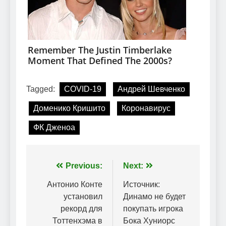
Tagged:
COVID-19
Андрей Шевченко
Доменико Кришито
Коронавирус
ФК Дженоа
Навігація
Previous:
Next:
записів
Антонио Конте
Источник:
установил
Динамо не будет
рекорд для
покупать игрока
Тоттенхэма в
Бока Хуниорс