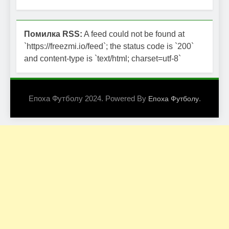
Помилка RSS:
A feed could not be found at
`https://freezmi.io/feed`; the status code is `200`
and content-type is `text/html; charset=utf-8`
Епоха Футболу 2024. Powered By
.
Епоха Футболу