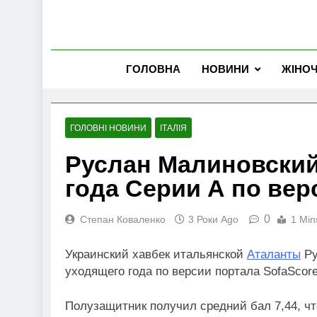
ГОЛОВНА
НОВИНИ
ЖІНО
ГОЛОВНІ НОВИНИ
ІТАЛІЯ
Руслан Малиновский
года Серии А по вер
0
Степан Коваленко
3 Роки Ago
1 Min
Украинский хавбек итальянской
Аталанты
Ру
уходящего года по версии портала SofaScorе
Полузащитник получил средний бал 7,44, чт