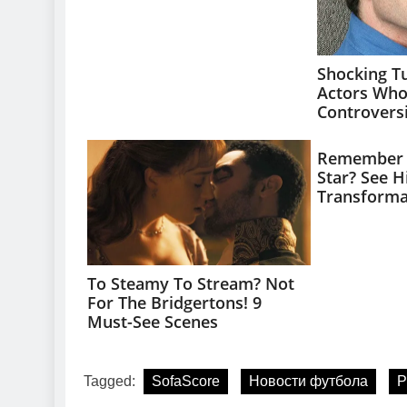
Tagged:
SofaScore
Новости футбола
Р