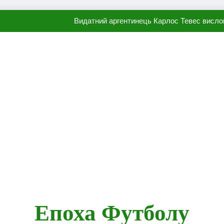
Видатний аргентинець Карлос Тевес висло
Наполі готовий продати Осі
ПСЖ близький до підписання гр
Олександр Караваєв назвав гравця Динамо, який готов
Видатний аргентинець Карлос Тевес висло
Наполі готовий продати Осі
ПСЖ близький до підписання гр
Епоха Футболу