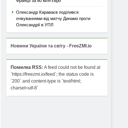
Франції за 80 млн євро
Олександр Караваєв поділився
очікуваннями від матчу Динамо проти
Олександрії в УПЛ
Новини України та світу - FreeZMI.io
Помилка RSS:
A feed could not be found at
`https://freezmi.io/feed`; the status code is
`200` and content-type is `text/html;
charset=utf-8`