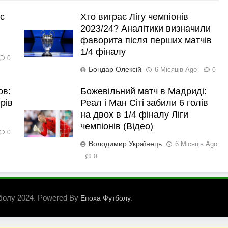
с
Хто виграє Лігу чемпіонів
2023/24? Аналітики визначили
фаворита після перших матчів
1/4 фіналу
0
Бондар Олексій
6 Місяців Ago
0
ов:
Божевільний матч в Мадриді:
рів
Реал і Ман Сіті забили 6 голів
на двох в 1/4 фіналу Ліги
чемпіонів (Відео)
0
Володимир Українець
6 Місяців Ago
0
болу 2024. Powered By
.
Епоха Футболу