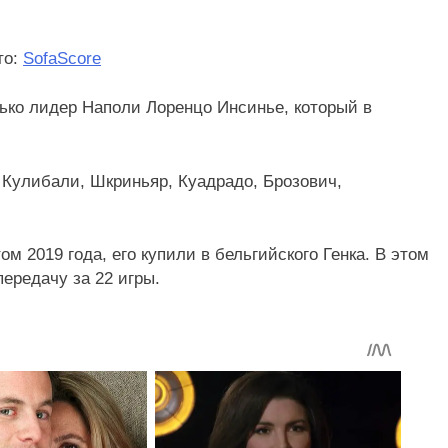
то:
SofaScore
ько лидер Наполи Лоренцо Инсинье, который в
 Кулибали, Шкриньяр, Куадрадо, Брозович,
 2019 года, его купили в бельгийского Генка. В этом
передачу за 22 игры.