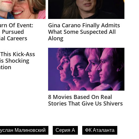
услан Малиновский
Серия А
ФК Аталанта