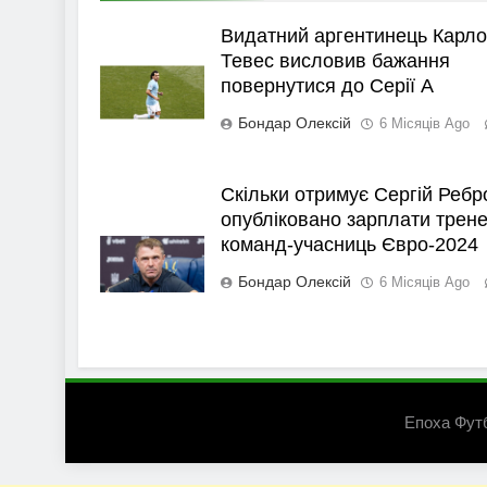
Видатний аргентинець Карло
Тевес висловив бажання
повернутися до Серії А
Бондар Олексій
6 Місяців Ago
Скільки отримує Сергій Ребр
опубліковано зарплати трене
команд-учасниць Євро-2024
Бондар Олексій
6 Місяців Ago
Епоха Фут