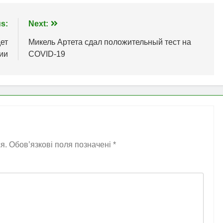
s:
Next:
дет
Микель Артета сдал положительный тест на
ии
COVID-19
я.
Обов’язкові поля позначені
*