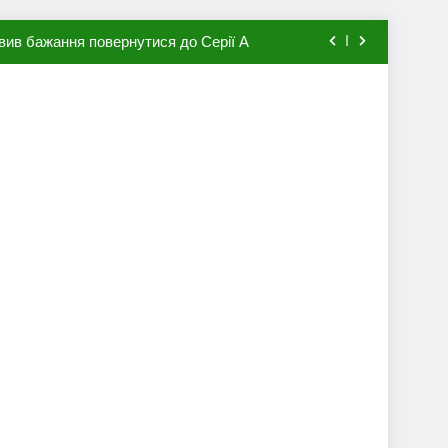
вив бажання повернутися до Серії А
мхена в ПСЖ: відома ціна трансфера
авця збірної Франції за 80 млн євро
ий до переходу в європейський клуб
вив бажання повернутися до Серії А
мхена в ПСЖ: відома ціна трансфера
авця збірної Франції за 80 млн євро