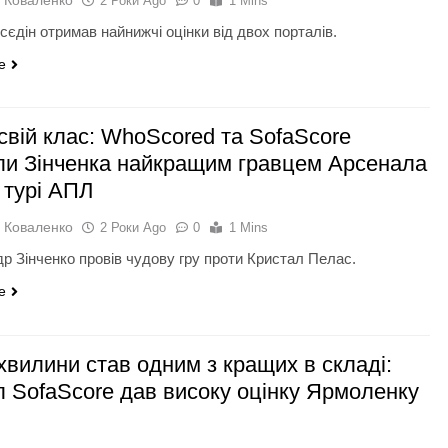
2 Роки Ago
0
1 Mins
сєдін отримав найнижчі оцінки від двох порталів.
e
свій клас: WhoScored та SofaScore
ли Зінченка найкращим гравцем Арсенала
 турі АПЛ
 Коваленко
2 Роки Ago
0
1 Mins
р Зінченко провів чудову гру проти Кристал Пелас.
e
хвилини став одним з кращих в складі:
л SofaScore дав високу оцінку Ярмоленку
)