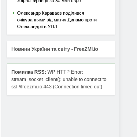
збірної Франції за 80 млн євро
Олександр Караваєв поділився
очікуваннями від матчу Динамо проти
Олександрії в УПЛ
Новини України та світу - FreeZMI.io
Помилка RSS:
WP HTTP Error:
stream_socket_client(): unable to connect to
ssl://freezmi.io:443 (Connection timed out)