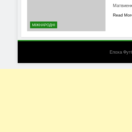
Матвиенк
Read Mor
МІЖНАРОДНІ
Епоха Фут