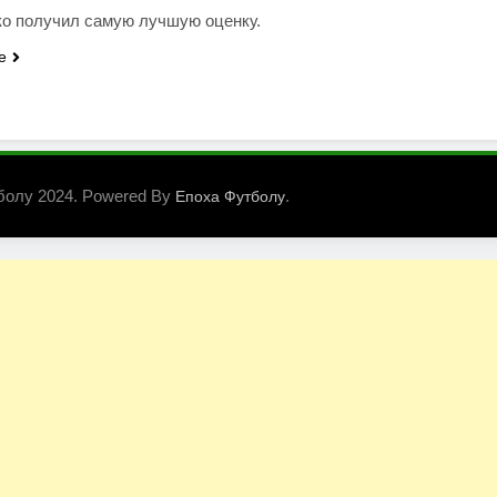
о получил самую лучшую оценку.
e
болу 2024. Powered By
.
Епоха Футболу