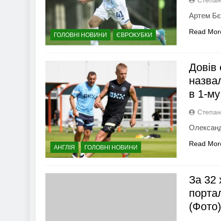
Артем Бє
Read Mor
ГОЛОВНІ НОВИНИ
ЄВРОКУБКИ
Довів 
назва
в 1-му
Степан
Олександ
Read Mor
АНГЛІЯ
ГОЛОВНІ НОВИНИ
За 32 
порта
(Фото