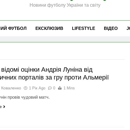
Новини футболу України та світу
ЧИЙ ФУТБОЛ
ЕКСКЛЮЗИВ
LIFESTYLE
ВІДЕО
J
відомі оцінки Андрія Луніна від
ичних порталів за гру проти Альмерії
 Коваленко
1 Рік Ago
0
1 Mins
нін провів чудовий матч.
e