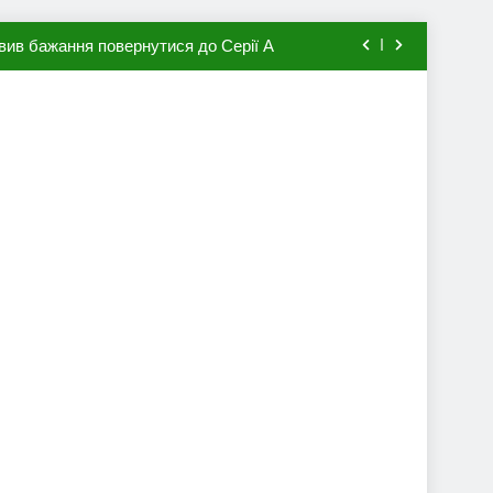
вив бажання повернутися до Серії А
мхена в ПСЖ: відома ціна трансфера
авця збірної Франції за 80 млн євро
ий до переходу в європейський клуб
вив бажання повернутися до Серії А
мхена в ПСЖ: відома ціна трансфера
авця збірної Франції за 80 млн євро