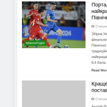
Порта
найкра
Північ
Степан
Збірна Ук
фінально
МІЖНАРОДНІ
Північної
традиційн
найкращі
8,4 бала
Read Mor
Краще 
постав
Степан
Андрій Л