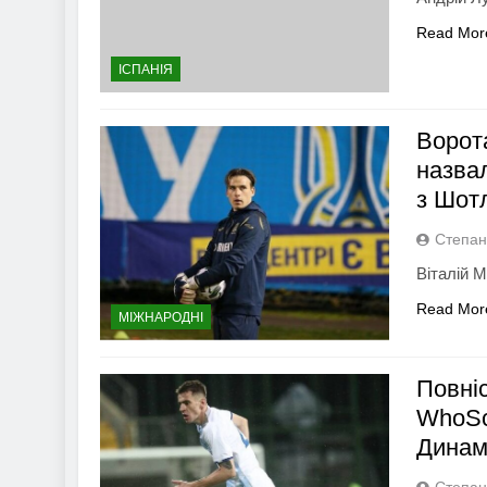
Read Mor
ІСПАНІЯ
Ворот
назвал
з Шот
Степан
Віталій М
Read Mor
МІЖНАРОДНІ
Повні
WhoSc
Динам
Степан