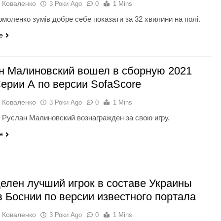
 Коваленко
3 Роки Ago
0
1 Mins
рмоленко зумів добре себе показати за 32 хвилини на полі.
e
н Малиновский вошел в сборную 2021
Серии А по версии SofaScore
 Коваленко
3 Роки Ago
0
1 Mins
 Руслан Малиновский вознагражден за свою игру.
e
елен лучший игрок в составе Украины
в Боснии по версии известного портала
 Коваленко
3 Роки Ago
0
1 Mins