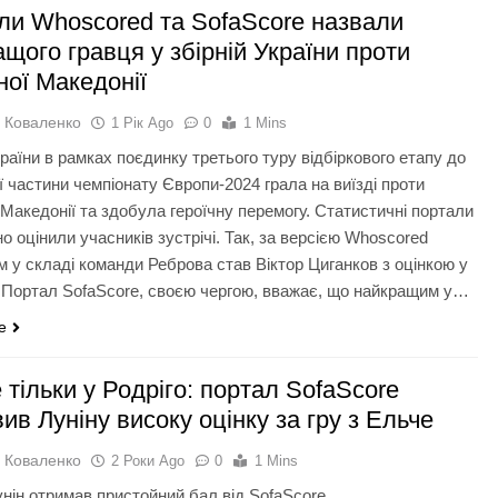
ли Whoscored та SofaScore назвали
щого гравця у збірній України проти
ної Македонії
 Коваленко
1 Рік Ago
0
1 Mins
раїни в рамках поєдинку третього туру відбіркового етапу до
ї частини чемпіонату Європи-2024 грала на виїзді проти
 Македонії та здобула героїчну перемогу. Статистичні портали
о оцінили учасників зустрічі. Так, за версією Whoscored
м у складі команди Реброва став Віктор Циганков з оцінкою у
. Портал SofaScore, своєю чергою, вважає, що найкращим у…
e
тільки у Родріго: портал SofaScore
ив Луніну високу оцінку за гру з Ельче
 Коваленко
2 Роки Ago
0
1 Mins
унін отримав пристойний бал від SofaScore.