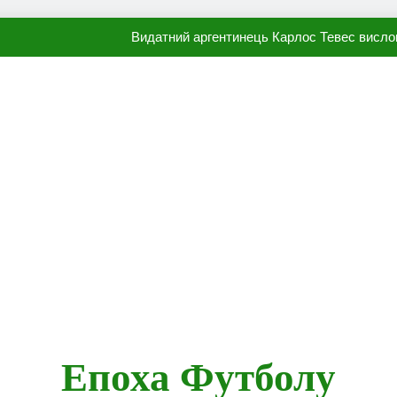
Видатний аргентинець Карлос Тевес висло
Наполі готовий продати Осі
ПСЖ близький до підписання гр
Олександр Караваєв назвав гравця Динамо, який готов
Видатний аргентинець Карлос Тевес висло
Наполі готовий продати Осі
ПСЖ близький до підписання гр
Епоха Футболу