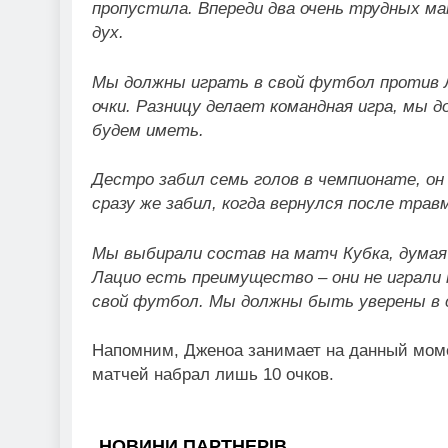
пропустила. Впереди два очень трудных м
дух.
Мы должны играть в свой футбол против 
очки. Разницу делает командная игра, мы
будем иметь.
Дестро забил семь голов в чемпионате, он
сразу же забил, когда вернулся после трав
Мы выбирали состав на матч Кубка, думая 
Лацио есть преимущество – они не играли 
свой футбол. Мы должны быть уверены в 
Напомним, Дженоа занимает на данный момен
матчей набрал лишь 10 очков.