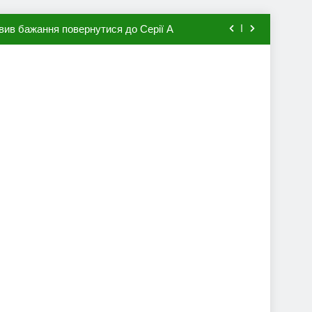
вив бажання повернутися до Серії А
мхена в ПСЖ: відома ціна трансфера
авця збірної Франції за 80 млн євро
ий до переходу в європейський клуб
вив бажання повернутися до Серії А
мхена в ПСЖ: відома ціна трансфера
авця збірної Франції за 80 млн євро