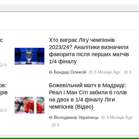
с
Хто виграє Лігу чемпіонів
2023/24? Аналітики визначили
фаворита після перших матчів
1/4 фіналу
0
Бондар Олексій
6 Місяців Ago
0
ов:
Божевільний матч в Мадриді:
рів
Реал і Ман Сіті забили 6 голів
на двох в 1/4 фіналу Ліги
чемпіонів (Відео)
0
Володимир Українець
6 Місяців Ago
0