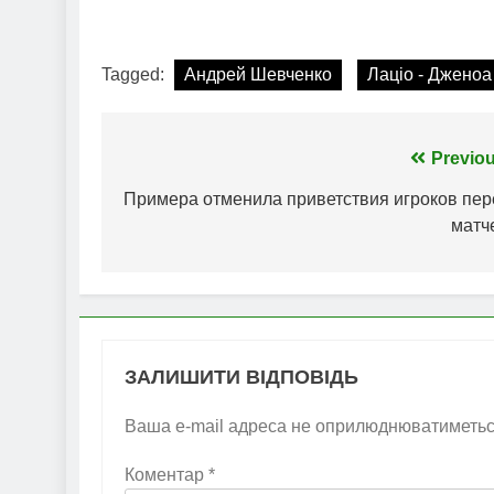
Tagged:
Андрей Шевченко
Лаціо - Дженоа
Навігація
Previou
записів
Примера отменила приветствия игроков пер
матч
ЗАЛИШИТИ ВІДПОВІДЬ
Ваша e-mail адреса не оприлюднюватиметьс
Коментар
*