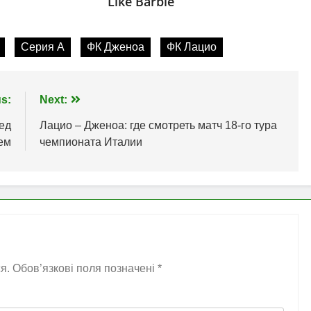
Серия А
ФК Дженоа
ФК Лацио
s:
Next:
ед
Лацио – Дженоа: где смотреть матч 18-го тура
ем
чемпионата Италии
я.
Обов’язкові поля позначені
*