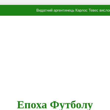
Видатний аргентинець Карлос Тевес висло
Наполі готовий продати Осі
ПСЖ близький до підписання гр
Олександр Караваєв назвав гравця Динамо, який готов
Видатний аргентинець Карлос Тевес висло
Наполі готовий продати Осі
ПСЖ близький до підписання гр
Епоха Футболу