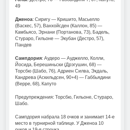
49
Дженоа
: Сиригу — Кришито, Масьелло
(Васкес, 57), Ванхойсден (Каллон, 85) —
Камбьясо, Эрнани (Портанова, 73), Бадель,
Стураро, Гильоне — Экубан (Дестро, 57),
Пандев
Сампдория
: Аудеро — Ауджелло, Колли,
Йосида, Берешиньски (Дрэгушин, 68) —
Торсбю (Шабо, 76), Адриен Силва, Экдаль,
Кандрева (Аскильдсен, 90+4) — Габбьядини
(Верре, 68), Капуто
Предупреждения: Торсбю, Гильоне, Стураро,
Шабо.
Сампдория набрала 18 очков и занимает 14-е
место в турнирной таблице. У Дженоа 10
очков и 19-я строчка.