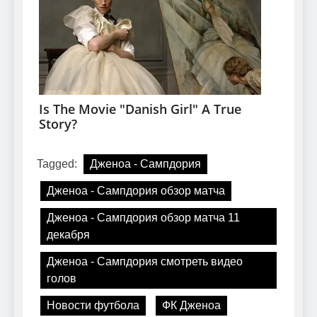
Tagged:
Дженоа - Сампдория
Дженоа - Сампдория обзор матча
Дженоа - Сампдория обзор матча 11
декабря
Дженоа - Сампдория смотреть видео
голов
Новости футбола
ФК Дженоа