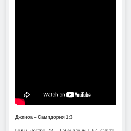
Дженоа – Сампдория 1:3
Голы
: Дестро, 78 — Габбьядини 7, 67, Капуто,