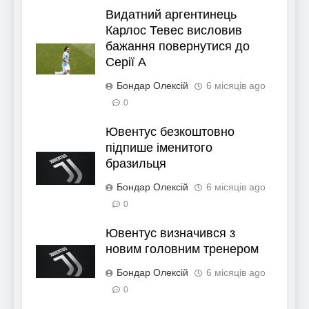
Видатний аргентинець
Карлос Тевес висловив
бажання повернутися до
Серії А
Бондар Олексій
6 місяців ago
0
Ювентус безкоштовно
підпише іменитого
бразильця
Бондар Олексій
6 місяців ago
0
Ювентус визначився з
новим головним тренером
Бондар Олексій
6 місяців ago
0