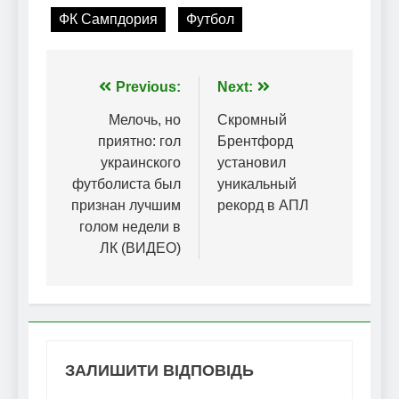
ФК Сампдория
Футбол
Навігація
Previous:
Next:
записів
Мелочь, но
Скромный
приятно: гол
Брентфорд
украинского
установил
футболиста был
уникальный
признан лучшим
рекорд в АПЛ
голом недели в
ЛК (ВИДЕО)
ЗАЛИШИТИ ВІДПОВІДЬ