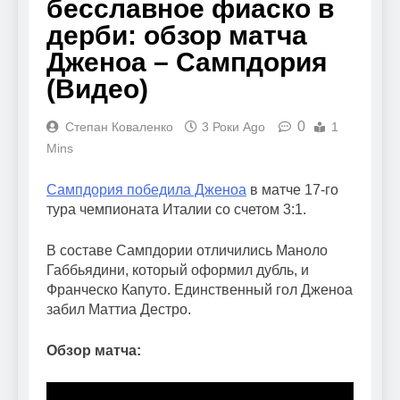
бесславное фиаско в
дерби: обзор матча
Дженоа – Сампдория
(Видео)
0
Степан Коваленко
3 Роки Ago
1
Mins
Сампдория победила Дженоа
в матче 17-го
тура чемпионата Италии со счетом 3:1.
В составе Сампдории отличились Маноло
Габбьядини, который оформил дубль, и
Франческо Капуто. Единственный гол Дженоа
забил Маттиа Дестро.
Обзор матча: