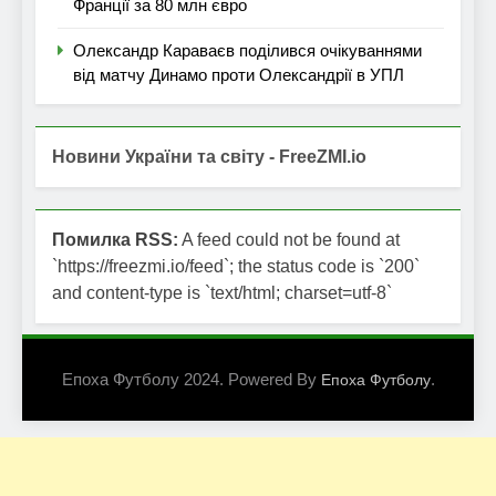
Франції за 80 млн євро
Олександр Караваєв поділився очікуваннями
від матчу Динамо проти Олександрії в УПЛ
Новини України та світу - FreeZMI.io
Помилка RSS:
A feed could not be found at
`https://freezmi.io/feed`; the status code is `200`
and content-type is `text/html; charset=utf-8`
Епоха Футболу 2024. Powered By
.
Епоха Футболу