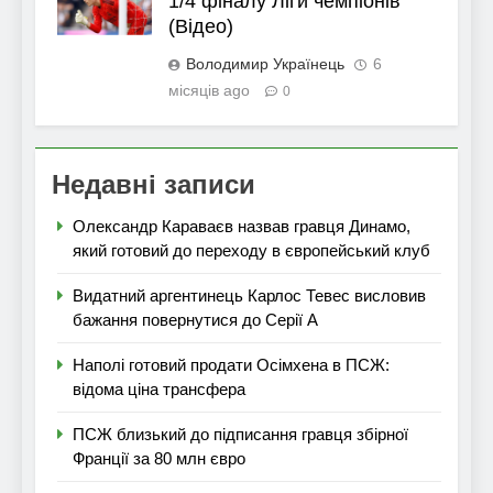
1/4 фіналу Ліги чемпіонів
(Відео)
Володимир Українець
6
місяців ago
0
Недавні записи
Олександр Караваєв назвав гравця Динамо,
який готовий до переходу в європейський клуб
Видатний аргентинець Карлос Тевес висловив
бажання повернутися до Серії А
Наполі готовий продати Осімхена в ПСЖ:
відома ціна трансфера
ПСЖ близький до підписання гравця збірної
Франції за 80 млн євро