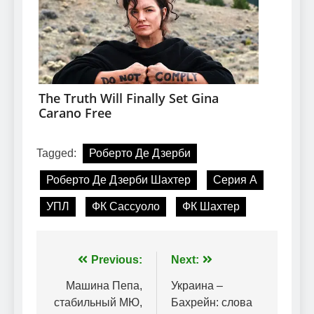
Tagged:
Роберто Де Дзерби
Роберто Де Дзерби Шахтер
Серия А
УПЛ
ФК Сассуоло
ФК Шахтер
Навігація
Previous:
Next:
записів
Машина Пепа,
Украина –
стабильный МЮ,
Бахрейн: слова