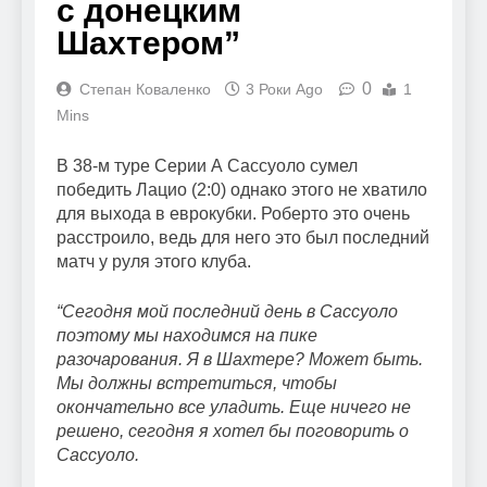
с донецким
Шахтером”
0
Степан Коваленко
3 Роки Ago
1
Mins
В 38-м туре Серии А Сассуоло сумел
победить Лацио (2:0) однако этого не хватило
для выхода в еврокубки. Роберто это очень
расстроило, ведь для него это был последний
матч у руля этого клуба.
“Сегодня мой последний день в Сассуоло
поэтому мы находимся на пике
разочарования. Я в Шахтере? Может быть.
Мы должны встретиться, чтобы
окончательно все уладить. Еще ничего не
решено, сегодня я хотел бы поговорить о
Сассуоло.