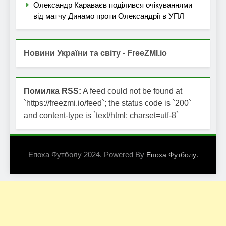
Олександр Караваєв поділився очікуваннями
від матчу Динамо проти Олександрії в УПЛ
Новини України та світу - FreeZMI.io
Помилка RSS:
A feed could not be found at
`https://freezmi.io/feed`; the status code is `200`
and content-type is `text/html; charset=utf-8`
Епоха Футболу 2024. Powered By
.
Епоха Футболу