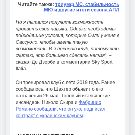
Читайте также:
триумф МС, стабильность
МЮ и другие итоги сезона АПЛ
Но я пытался получить возможность
проявить свои навыки. Однако необходимы
подходящие условия, которые были у меня в
Сассуоло, чтобы иметь такую ​​
возможность. И я покидаю клуб, потому что
считаю, что большего сделать нельзя
“, –
сказал Де Дзерби в комментарии Sky Sport
Italia.
Он тренировал клуб с лета 2019 года. Ранее
сообщалось, что Шахтер объявит о его
назначении 26 мая. Топовый итальянские
инсайдеры Николо Скира и
Фабрицио
Романо сообщали, что он уже подписал
контракт с украинским клубом
.