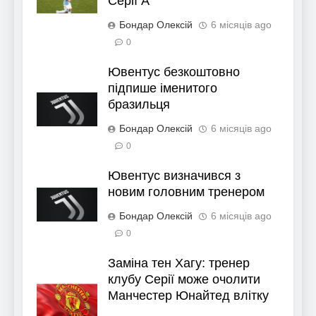
Серії А
Бондар Олексій
6 місяців ago
0
Ювентус безкоштовно
підпише іменитого
бразильця
Бондар Олексій
6 місяців ago
0
Ювентус визначився з
новим головним тренером
Бондар Олексій
6 місяців ago
0
Заміна тен Хагу: тренер
клубу Серії може очолити
Манчестер Юнайтед влітку