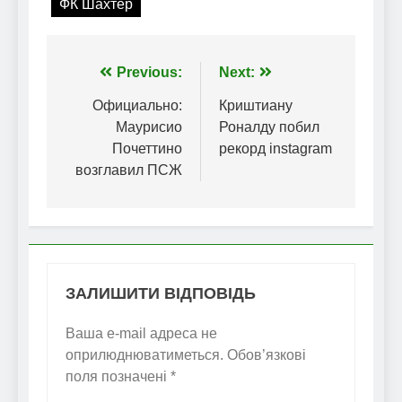
ФК Шахтер
Навігація
Previous:
Next:
записів
Официально:
Криштиану
Маурисио
Роналду побил
Почеттино
рекорд instagram
возглавил ПСЖ
ЗАЛИШИТИ ВІДПОВІДЬ
Ваша e-mail адреса не
оприлюднюватиметься.
Обов’язкові
поля позначені
*