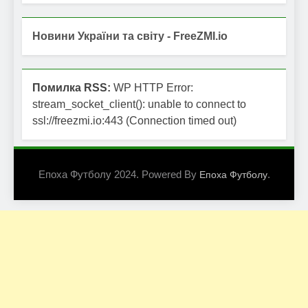
Новини України та світу - FreeZMI.io
Помилка RSS:
WP HTTP Error:
stream_socket_client(): unable to connect to
ssl://freezmi.io:443 (Connection timed out)
Епоха Футболу 2024. Powered By
.
Епоха Футболу