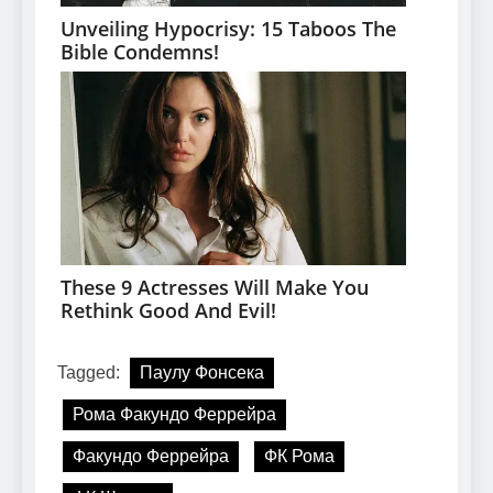
Tagged:
Паулу Фонсека
Рома Факундо Феррейра
Факундо Феррейра
ФК Рома