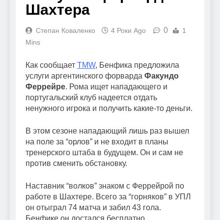
Шахтера
0
Степан Коваленко
4 Роки Ago
1
Mins
Как сообщает
TMW
, Бенфика предложила
услуги аргентинского форварда
Факундо
Феррейре
. Рома ищет нападающего и
португальский клуб надеется отдать
ненужного игрока и получить какие-то деньги.
В этом сезоне нападающий лишь раз вышел
на поле за “орлов” и не входит в планы
тренерского штаба в будущем. Он и сам не
против сменить обстановку.
Наставник “волков” знаком с Феррейрой по
работе в Шахтере. Всего за “горняков” в УПЛ
он отыграл 74 матча и забил 43 гола.
Бенфике он достался бесплатно.