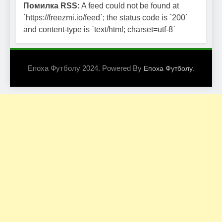
Помилка RSS:
A feed could not be found at
`https://freezmi.io/feed`; the status code is `200`
and content-type is `text/html; charset=utf-8`
Епоха Футболу 2024. Powered By
.
Епоха Футболу