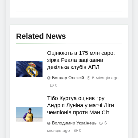
Related News
Оцінюють в 175 млн євро:
зірка Реала зацікавив
декілька клубів АПЛ
Бондар Олексій
6 місяців ago
0
Тібо Куртуа оцінив гру
Андрія Луніна у матчі Ліги
чемпіонів проти Ман Сіті
Володимир Українець
6
місяців ago
0