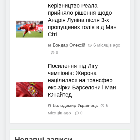
Керівництво Реала
прийняло рішення щодо
Андрія Луніна після 3-х
пропущених голів від Ман
Сіті
Бондар Олексій
6 місяців ago
0
Посилення під Лігу
чемпіонів: Жирона
націлилася на трансфер
екс-зірки Барселони і Ман
Юнайтед
Володимир Українець
6
місяців ago
0
Недавні записи