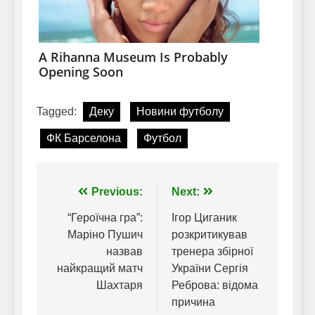
Tagged:
Деку
Новини футболу
ФК Барселона
Футбол
Навігація
Previous:
Next:
записів
“Героїчна гра”:
Ігор Циганик
Маріно Пушич
розкритикував
назвав
тренера збірної
найкращий матч
України Сергія
Шахтаря
Реброва: відома
причина