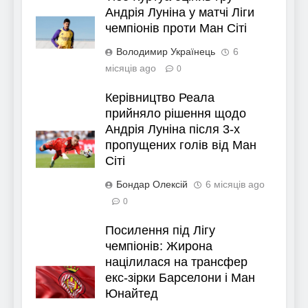
Андрія Луніна у матчі Ліги
чемпіонів проти Ман Сіті
Володимир Українець
6
місяців ago
0
Керівництво Реала
прийняло рішення щодо
Андрія Луніна після 3-х
пропущених голів від Ман
Сіті
Бондар Олексій
6 місяців ago
0
Посилення під Лігу
чемпіонів: Жирона
націлилася на трансфер
екс-зірки Барселони і Ман
Юнайтед