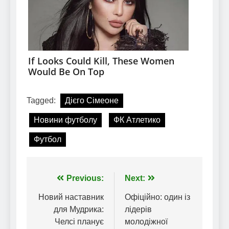
Tagged:
Дієго Сімеоне
Новини футболу
ФК Атлетико
Футбол
Навігація
Previous:
Next:
записів
Новий наставник
Офіційно: один із
для Мудрика:
лідерів
Челсі планує
молодіжної