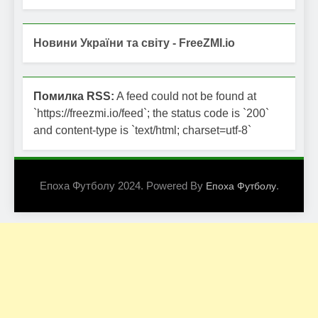
Новини України та світу - FreeZMI.io
Помилка RSS:
A feed could not be found at
`https://freezmi.io/feed`; the status code is `200`
and content-type is `text/html; charset=utf-8`
Епоха Футболу 2024. Powered By
.
Епоха Футболу