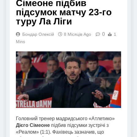
Сімеоне підбив
підсумок матчу 23-го
туру Ла Ліги
0
Бондар Олексій
8 Місяців Ago
1
Mins
Головний тренер мадридського «Атлетико»
Дієго Сімеоне
підбив підсумки зустрічі з
«Реалом» (1:1). Фахівець зазначив, що