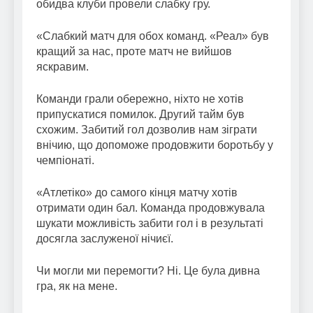
обидва клуби провели слабку гру.
«Слабкий матч для обох команд. «Реал» був
кращий за нас, проте матч не вийшов
яскравим.
Команди грали обережно, ніхто не хотів
припускатися помилок. Другий тайм був
схожим. Забитий гол дозволив нам зіграти
внічию, що допоможе продовжити боротьбу у
чемпіонаті.
«Атлетіко» до самого кінця матчу хотів
отримати один бал. Команда продовжувала
шукати можливість забити гол і в результаті
досягла заслуженої нічиєї.
Чи могли ми перемогти? Ні. Це була дивна
гра, як на мене.