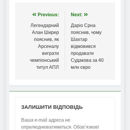
Навігація
Previous:
Next:
записів
Легендарний
Даріо Срна
Алан Ширер
пояснив, чому
пояснив, як
Шахтар
Арсеналу
відмовився
виграти
продавати
чемпіонський
Судакова за 40
титул АПЛ
млн євро
ЗАЛИШИТИ ВІДПОВІДЬ
Ваша e-mail адреса не
оприлюднюватиметься.
Обов’язкові