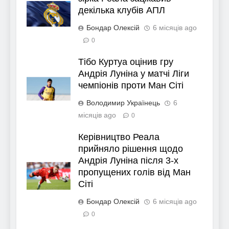
декілька клубів АПЛ
Бондар Олексій
6 місяців ago
0
Тібо Куртуа оцінив гру
Андрія Луніна у матчі Ліги
чемпіонів проти Ман Сіті
Володимир Українець
6
місяців ago
0
Керівництво Реала
прийняло рішення щодо
Андрія Луніна після 3-х
пропущених голів від Ман
Сіті
Бондар Олексій
6 місяців ago
0