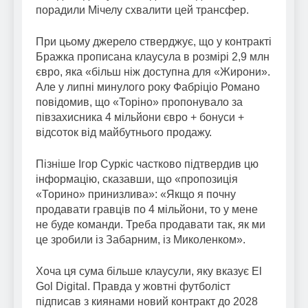
порадили Мічелу схвалити цей трансфер.
При цьому джерело стверджує, що у контракті
Бражка прописана клаусула в розмірі 2,9 млн
євро, яка «більш ніж доступна для «Жирони».
Але у липні минулого року Фабріціо Романо
повідомив, що «Торіно» пропонувало за
півзахисника 4 мільйони євро + бонуси +
відсоток від майбутнього продажу.
Пізніше Ігор Суркіс частково підтвердив цю
інформацію, сказавши, що «пропозиція
«Торино» принизлива»: «Якщо я почну
продавати гравців по 4 мільйони, то у мене
не буде команди. Треба продавати так, як ми
це зробили із Забарним, із Миколенком».
Хоча ця сума більше клаусули, яку вказує El
Gol Digital. Правда у жовтні футболіст
підписав з киянами новий контракт до 2028