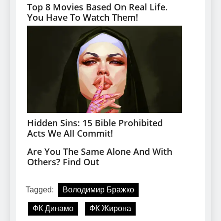
Tagged:
Володимир Бражко
ФК Динамо
ФК Жирона