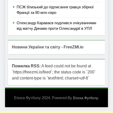
ПСЖ близький до підписання гравця збірної
Франції за 80 млн євро
Олександр Караваєв поділився очікуваннями
від матчу Динамо проти Олександрії в УПЛ
Новини України та світу - FreeZMI.io
Помилка RSS:
A feed could not be found at
`https://freezmi.io/feed`; the status code is `200`
and content-type is `text/html; charset=utf-8`
Епоха Футболу 2024. Powered By
.
Епоха Футболу