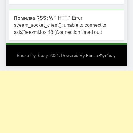
Помилка RSS:
WP HTTP Error:
stream_socket_client(): unable to connect to
ssl://freezmi.io:443 (Connection timed out)
Епоха Футболу 2024. Powered By
.
Епоха Футболу