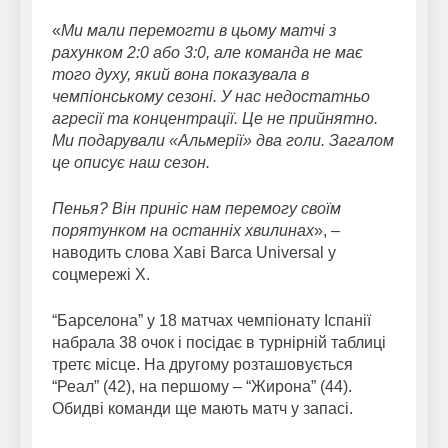
«
Ми мали перемогти в цьому матчі з
рахунком 2:0 або 3:0, але команда не має
того духу, який вона показувала в
чемпіонському сезоні. У нас недостатньо
агресії та концентрації. Це не прийнятно.
Ми подарували «Альмерії» два голи. Загалом
це описує наш сезон.
Пенья? Він приніс нам перемогу своїм
порятунком на останніх хвилинах
», –
наводить слова Хаві Barca Universal у
соцмережі Х.
“Барселона” у 18 матчах чемпіонату Іспанії
набрала 38 очок і посідає в турнірній таблиці
третє місце. На другому розташовується
“Реал” (42), на першому – “Жирона” (44).
Обидві команди ще мають матч у запасі.