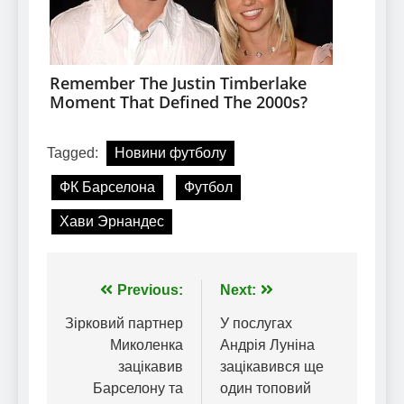
Tagged:
Новини футболу
ФК Барселона
Футбол
Хави Эрнандес
Навігація
Previous:
Next:
записів
Зірковий партнер
У послугах
Миколенка
Андрія Луніна
зацікавив
зацікавився ще
Барселону та
один топовий