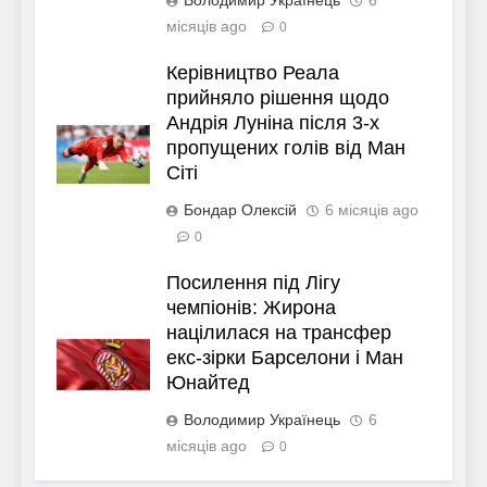
місяців ago
0
Керівництво Реала
прийняло рішення щодо
Андрія Луніна після 3-х
пропущених голів від Ман
Сіті
Бондар Олексій
6 місяців ago
0
Посилення під Лігу
чемпіонів: Жирона
націлилася на трансфер
екс-зірки Барселони і Ман
Юнайтед
Володимир Українець
6
місяців ago
0