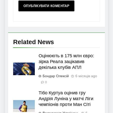
Related News
Оцінюють в 175 млн євро:
зірка Реала зацікавив
декілька клубів АПЛ
Бондар Олексій
6 місяців ago
0
Тібо Куртуа оцінив гру
Андрія Луніна у матчі Ліги
чемпіонів проти Ман Сіті
Володимир Українець
6