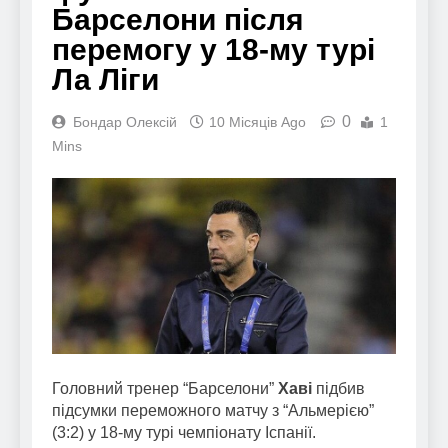
Барселони після
перемогу у 18-му турі
Ла Ліги
0
Бондар Олексій
10 Місяців Ago
1
Mins
Головний тренер “Барселони”
Хаві
підбив
підсумки переможного матчу з “Альмерією”
(3:2) у 18-му турі чемпіонату Іспанії.