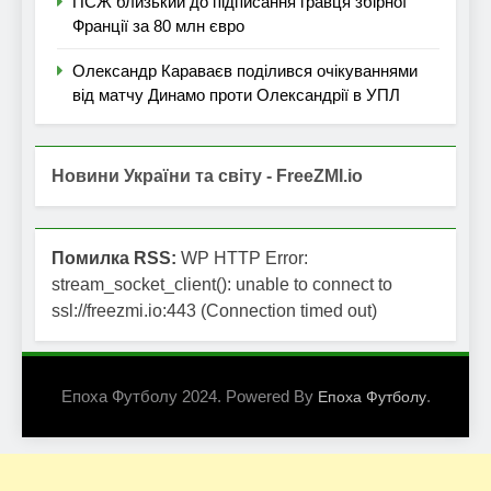
ПСЖ близький до підписання гравця збірної
Франції за 80 млн євро
Олександр Караваєв поділився очікуваннями
від матчу Динамо проти Олександрії в УПЛ
Новини України та світу - FreeZMI.io
Помилка RSS:
WP HTTP Error:
stream_socket_client(): unable to connect to
ssl://freezmi.io:443 (Connection timed out)
Епоха Футболу 2024. Powered By
.
Епоха Футболу