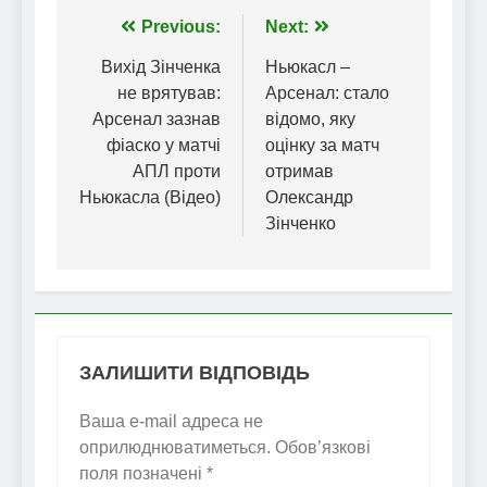
Навігація
Previous:
Next:
записів
Вихід Зінченка
Ньюкасл –
не врятував:
Арсенал: стало
Арсенал зазнав
відомо, яку
фіаско у матчі
оцінку за матч
АПЛ проти
отримав
Ньюкасла (Відео)
Олександр
Зінченко
ЗАЛИШИТИ ВІДПОВІДЬ
Ваша e-mail адреса не
оприлюднюватиметься.
Обов’язкові
поля позначені
*