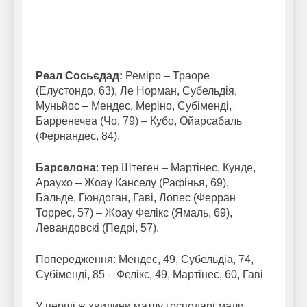
Реал Сосьєдад:
Реміро – Траоре
(Елустондо, 63), Ле Норман, Субельдія,
Муньйос – Мендес, Меріно, Субіменді,
Барренечеа (Чо, 79) – Кубо, Ойарсабаль
(Фернандес, 84).
Барселона
: тер Штеген – Мартінес, Кунде,
Араухо – Жоау Канселу (Рафінья, 69),
Бальде, Гюндоган, Гаві, Лопес (Ферран
Торрес, 57) – Жоау Фелікс (Ямаль, 69),
Левандовскі (Педрі, 57).
Попередження: Мендес, 49, Субельдіа, 74,
Субіменді, 85 – Фелікс, 49, Мартінес, 60, Гаві
У перші ж хвилини матчу господарі мали