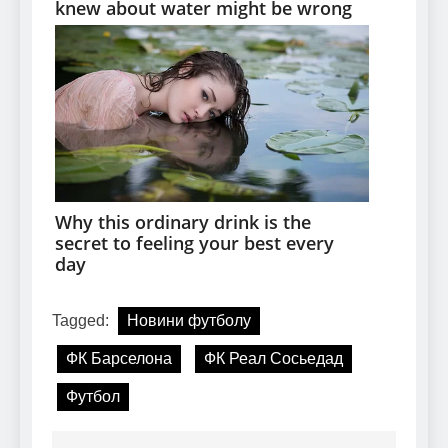
Tagged:
Новини футболу
ФК Барселона
ФК Реал Сосьедад
Футбол