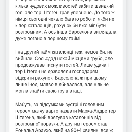
кілька чудових можливостей забити швидкий
гол, але тер Штеген грав упевнено. До того ж
німця сьогодні чекало багато роботи, якби не
кіпер каталонців, рахунок би вже міг бути
розгромним. А ось інша Барселона виглядала
дуже погано в першому таймі.
І на другий тайм каталонці теж, немов би, не
вийшли. Сосьєдад нехай місцями грубо, але
продовжував тиснути гостей. Лише удача і
тер Штеген не дозволяли господарям
відкрити рахунок. Барселона ж при цьому
лише іноді мляво відбивалася, але ніяк не
могла знайти свою гру в атаці.
Мабуть, за підсумками зустрічі головним
героєм матчу варто назвати Марка-Андре тер
Штегена, який врятував каталонців від
розгромної поразки. А другим героєм став
Рональд Араухо, який на 90+4 хвилині все ж