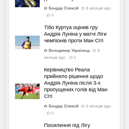
Бондар Олексій
6 місяців ago
0
Тібо Куртуа оцінив гру
Андрія Луніна у матчі Ліги
чемпіонів проти Ман Сіті
Володимир Українець
6
місяців ago
0
Керівництво Реала
прийняло рішення щодо
Андрія Луніна після 3-х
пропущених голів від Ман
Сіті
Бондар Олексій
6 місяців ago
0
Посилення під Лігу