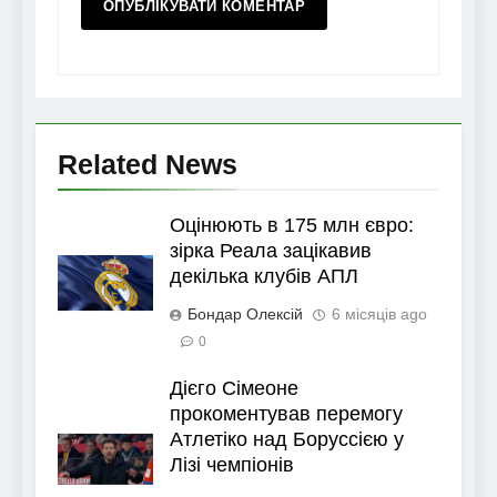
Related News
Оцінюють в 175 млн євро:
зірка Реала зацікавив
декілька клубів АПЛ
Бондар Олексій
6 місяців ago
0
Дієго Сімеоне
прокоментував перемогу
Атлетіко над Боруссією у
Лізі чемпіонів