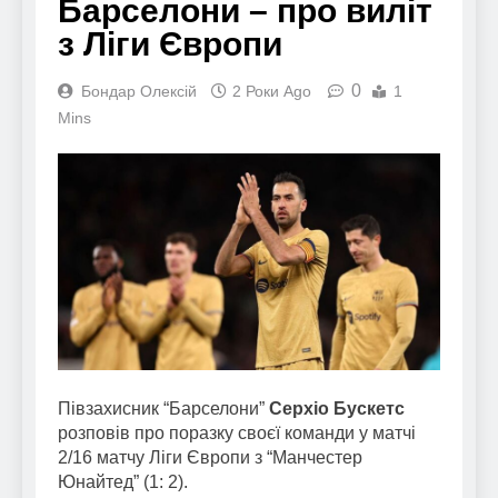
Барселони – про виліт
з Ліги Європи
0
Бондар Олексій
2 Роки Ago
1
Mins
Півзахисник “Барселони”
Серхіо Бускетс
розповів про поразку своєї команди у матчі
2/16 матчу Ліги Європи з “Манчестер
Юнайтед” (1: 2).