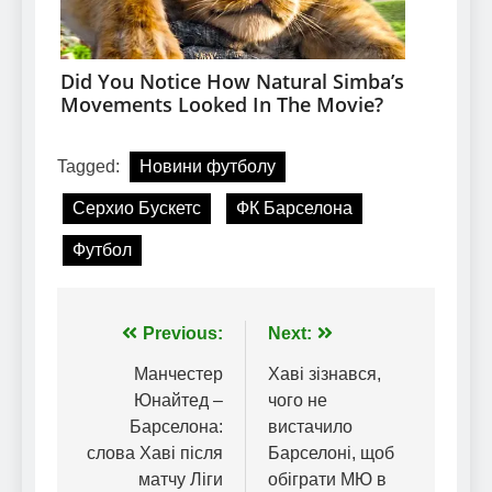
Tagged:
Новини футболу
Серхио Бускетс
ФК Барселона
Футбол
Навігація
Previous:
Next:
записів
Манчестер
Хаві зізнався,
Юнайтед –
чого не
Барселона:
вистачило
слова Хаві після
Барселоні, щоб
матчу Ліги
обіграти МЮ в