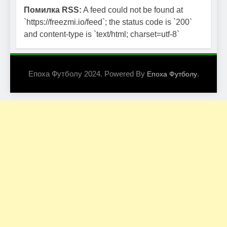
Помилка RSS:
A feed could not be found at
`https://freezmi.io/feed`; the status code is `200`
and content-type is `text/html; charset=utf-8`
Епоха Футболу 2024. Powered By
.
Епоха Футболу