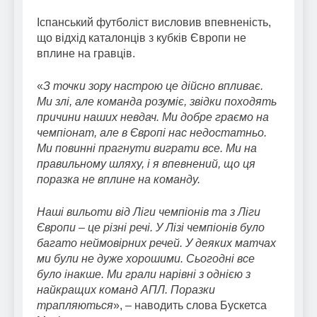
Іспанський футболіст висловив впевненість,
що відхід каталонців з кубків Європи не
вплине на гравців.
«
З точки зору настрою це дійсно впливає.
Ми злі, але команда розуміє, звідки походять
причини наших невдач. Ми добре граємо на
чемпіонат, але в Європі нас недостатньо.
Ми повинні прагнути виграти все. Ми на
правильному шляху, і я впевнений, що ця
поразка не вплине на команду.
Наші вильоти від Ліги чемпіонів та з Ліги
Європи – це різні речі. У Лізі чемпіонів було
багато неймовірних речей. У деяких матчах
ми були не дуже хорошими. Сьогодні все
було інакше. Ми грали нарівні з однією з
найкращих команд АПЛ. Поразки
трапляються
», – наводить слова Бускетса