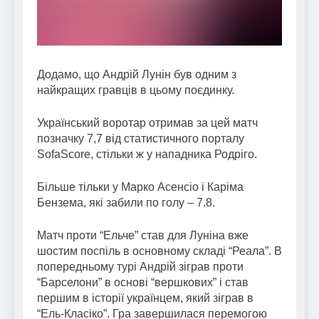
Додамо, що Андрій Лунін був одним з
найкращих гравців в цьому поєдинку.
Український воротар отримав за цей матч
позначку 7,7 від статистичного порталу
SofaScore, стільки ж у нападника Родріго.
Більше тільки у Марко Асенсіо і Каріма
Бензема, які забили по голу – 7.8.
Матч проти “Ельче” став для Луніна вже
шостим поспіль в основному складі “Реала”. В
попередньому турі Андрій зіграв проти
“Барселони” в основі “вершкових” і став
першим в історії українцем, який зіграв в
“Ель-Класіко”. Гра завершилася перемогою