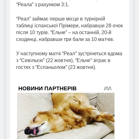
“Реала” з рахунком 3:1.
“Реал” займає перше місце в турнірній
таблиці іспанської Прімери, набравши 28 очок
після 10 турів. “Ельче” – на останній, 20-й
сходинці, набравши три бали за 10 матчів.
У наступному матчі “Реал” зустрінеться вдома
з “Севільєю” (22 жовтня), “Ельче” зіграє в
гостях з “Еспаньолом” (23 жовтня).