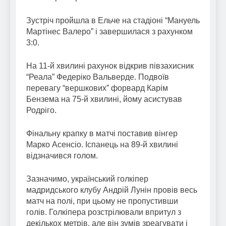
Зустріч пройшла в Ельче на стадіоні “Мануель
Мартінес Валеро” і завершилася з рахунком
3:0.
На 11-й хвилині рахунок відкрив півзахисник
“Реала” Федеріко Вальверде. Подвоїв
перевагу “вершкових” форвард Карім
Бензема на 75-й хвилині, йому асистував
Родріго.
Фінальну крапку в матчі поставив вінгер
Марко Асенсіо. Іспанець на 89-й хвилині
відзначився голом.
Зазначимо, український голкіпер
мадридського клубу Андрій Лунін провів весь
матч на полі, при цьому не пропустивши
голів. Голкіпера розстрілювали впритул з
декількох метрів, але він зумів зреагувати і