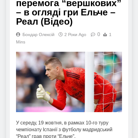
перемога “вершкових”
– в огляді гри Ельче –
Реал (Відео)
0
Бондар Олексій
2 Роки Ago
1
Mins
У середу, 19 жовтня, в рамках 10-го туру
чемпіонату Іспанії з футболу мадридський
“Реал” грав проти “Ельче”.