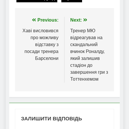
Навігація
Previous:
Next:
записів
Хаві висловився
Тренер МЮ
про можливу
відреагував на
відставку з
скандальний
посади тренера
вчинок Роналду,
Барселони
який залишив
стадіон до
завершення гри з
Тоттенхемом
ЗАЛИШИТИ ВІДПОВІДЬ