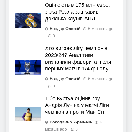
Оцінюють в 175 млн євро:
зірка Реала зацікавив
декілька клубів АПЛ
Бондар Олексій
6 місяців ago
0
Хто виграє Лігу чемпіонів
2023/24? Аналітики
визначили фаворита після
перших матчів 1/4 фіналу
Бондар Олексій
6 місяців ago
0
Тібо Куртуа оцінив гру
Андрія Луніна у матчі Ліги
чемпіонів проти Ман Сіті
Володимир Українець
6
місяців ago
0