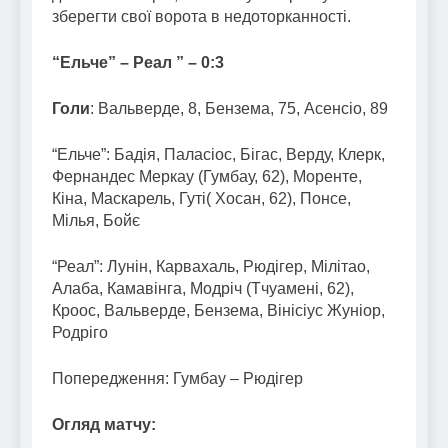
зберегти свої ворота в недоторканності.
“Ельче” – Реал ” – 0:3
Голи
: Вальверде, 8, Бензема, 75, Асенсіо, 89
“Ельче”: Бадія, Паласіос, Бігас, Верду, Клерк,
Фернандес Меркау (Гумбау, 62), Моренте,
Кіна, Маскарель, Гуті( Хосан, 62), Понсе,
Мілья, Бойє
“Реал”: Лунін, Карвахаль, Рюдігер, Мілітао,
Алаба, Камавінга, Модріч (Тчуамені, 62),
Кроос, Вальверде, Бензема, Вінісіус Жуніор,
Родріго
Попередження: Гумбау – Рюдігер
Огляд матчу: