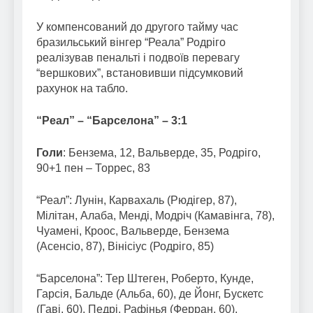
У компенсований до другого тайму час
бразильський вінгер “Реала” Родріго
реалізував пенальті і подвоїв перевагу
“вершкових”, встановивши підсумковий
рахунок на табло.
“Реал” – “Барселона” – 3:1
Голи
: Бензема, 12, Вальверде, 35, Родріго,
90+1 пен – Торрес, 83
“Реал”: Лунін, Карвахаль (Рюдігер, 87),
Мілітан, Алаба, Менді, Модріч (Камавінга, 78),
Чуамені, Кроос, Вальверде, Бензема
(Асенсіо, 87), Вінісіус (Родріго, 85)
“Барселона”: Тер Штеген, Роберто, Кунде,
Гарсія, Бальде (Альба, 60), де Йонг, Бускетс
(Гаві, 60), Педрі, Рафінья (Ферран, 60),