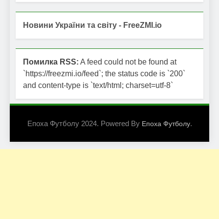
Новини України та світу - FreeZMI.io
Помилка RSS:
A feed could not be found at
`https://freezmi.io/feed`; the status code is `200`
and content-type is `text/html; charset=utf-8`
Епоха Футболу 2024. Powered By
.
Епоха Футболу