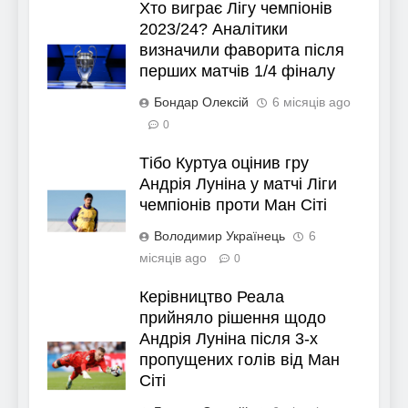
Хто виграє Лігу чемпіонів
2023/24? Аналітики
визначили фаворита після
перших матчів 1/4 фіналу
Бондар Олексій
6 місяців ago
0
Тібо Куртуа оцінив гру
Андрія Луніна у матчі Ліги
чемпіонів проти Ман Сіті
Володимир Українець
6
місяців ago
0
Керівництво Реала
прийняло рішення щодо
Андрія Луніна після 3-х
пропущених голів від Ман
Сіті