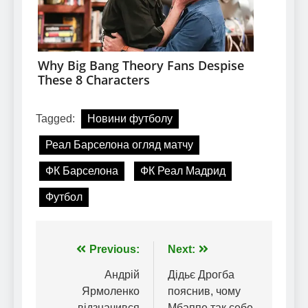
Tagged:
Новини футболу
Реал Барселона огляд матчу
ФК Барселона
ФК Реал Мадрид
Футбол
Навігація
Previous:
Next:
записів
Андрій
Дідьє Дрогба
Ярмоленко
пояснив, чому
відзначився
Мбаппе так себе