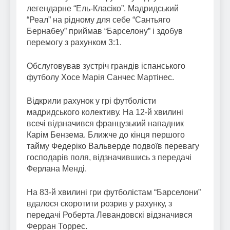
легендарне “Ель-Класіко”. Мадридський
“Реал” на рідному для себе “Сантьяго
Бернабеу” приймав “Барселону” і здобув
перемогу з рахунком 3:1.
Обслуговував зустріч грандів іспанського
футболу Хосе Марія Санчес Мартінес.
Відкрили рахунок у грі футболісти
мадридського колективу. На 12-й хвилині
всечі відзначився французький нападник
Карім Бензема. Ближче до кінця першого
тайму Федеріко Вальверде подвоїв перевагу
господарів поля, відзначившись з передачі
Ферлана Менді.
На 83-й хвилині гри футболістам “Барселони”
вдалося скоротити розрив у рахунку, з
передачі Роберта Левандовскі відзначився
Ферран Торрес.