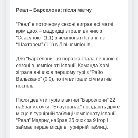
Реал – Барселона: після матчу
“Реал” в поточному сезоні виграв всі матчі,
крім двох – мадридці зіграли внічию з
“Осасуною” (1:1) в чемпіонаті Іспанії і з
“Шахтарем” (1:1) в Лізі чемпіонів.
Для “Барселони” ця поразка стала першою в
сезоні в чемпіонаті Іспанії. Команда Хаві
зіграла внічию в першому турі з “Райо
Вальєкано” (0:0), потім виграли сім матчів
поспіль.
Після дев’яти турів в активі “Барселони” 22
набраних очки. “Блаугранас” посідають друге
місце в турнірній таблиці чемпіонату Іспанії.
“Реал” Мадрид набрав 25 очок за 9 ігор і
займає перше місце в турнірній таблиці.