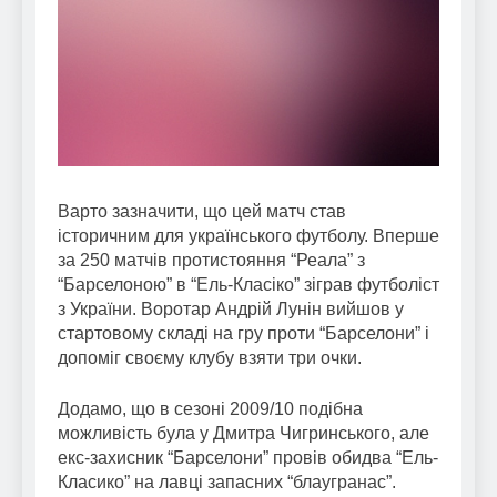
Варто зазначити, що цей матч став
історичним для українського футболу. Вперше
за 250 матчів протистояння “Реала” з
“Барселоною” в “Ель-Класіко” зіграв футболіст
з України. Воротар Андрій Лунін вийшов у
стартовому складі на гру проти “Барселони” і
допоміг своєму клубу взяти три очки.
Додамо, що в сезоні 2009/10 подібна
можливість була у Дмитра Чигринського, але
екс-захисник “Барселони” провів обидва “Ель-
Класико” на лавці запасних “блаугранас”.