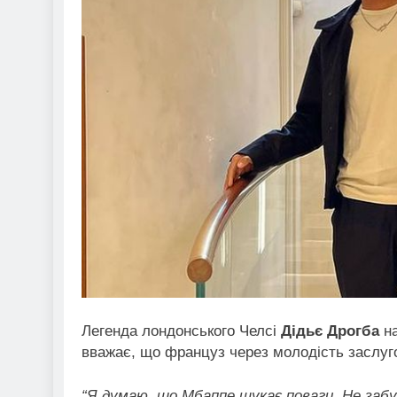
Легенда лондонського Челсі
Дідьє Дрогба
на
вважає, що француз через молодість заслу
“Я думаю, що Мбаппе шукає поваги. Не заб