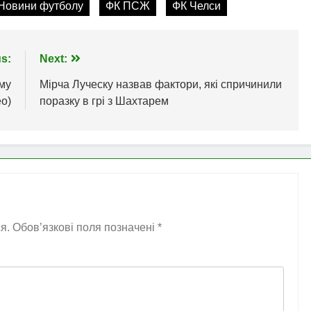
Новини футболу
ФК ПСЖ
ФК Челси
s:
Next:
му
Мірча Луческу назвав фактори, які спричинили
ео)
поразку в грі з Шахтарем
я.
Обов’язкові поля позначені
*