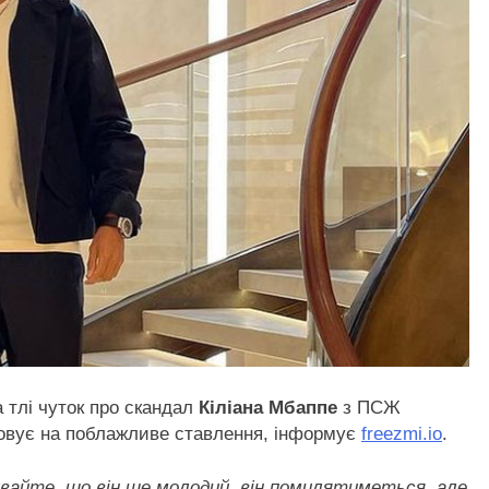
 тлі чуток про скандал
Кіліана Мбаппе
з ПСЖ
говує на поблажливе ставлення, інформує
freezmi.io
.
увайте, що він ще молодий, він помилятиметься, але