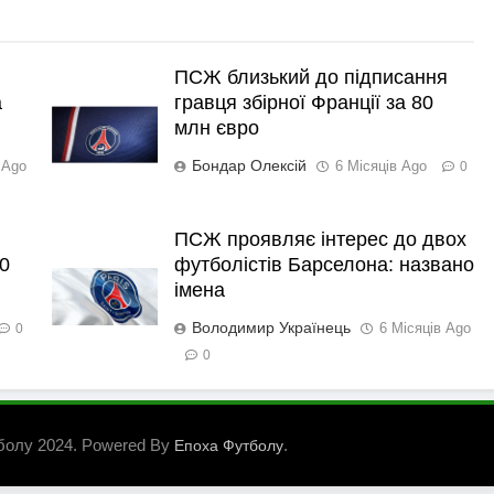
ПСЖ близький до підписання
а
гравця збірної Франції за 80
млн євро
Бондар Олексій
 Ago
6 Місяців Ago
0
ПСЖ проявляє інтерес до двох
0
футболістів Барселона: названо
імена
Володимир Українець
6 Місяців Ago
0
0
болу 2024. Powered By
.
Епоха Футболу