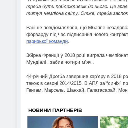
треба бути поблажливим до нього. Це гравець
титул чемпіона світу. Отже, треба заспо
Раніше повідомлялося, що Мбаппе незадовол
форварду під час підписання нового контрак
паризької команди
.
Збірна Франції у 2018 році виграла чемпіонат 
Мундіалі і забив чотири м’ячі.
44-річний Дрогба завершив кар’єру в 2018 роц
також в сезоні 2014/2015. В АПЛ за “синіх” пр
Генгам, Марсель, Шанхай, Галатасарай, Монр