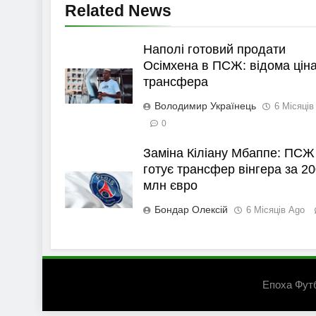
Related News
Наполі готовий продати
Осімхена в ПСЖ: відома цін
трансфера
Володимир Українець
6 Місяців
0
Заміна Кіліану Мбаппе: ПСЖ
готує трансфер вінгера за 20
млн євро
Бондар Олексій
6 Місяців Ago
Епоха Фут