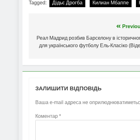
Tagged:
Дідьє Дрогба
Килиан Мбаппе
Навігація
Previou
записів
Реал Мадрид розбив Барселону в історично
для українського футболу Ель-Класіко (Від
ЗАЛИШИТИ ВІДПОВІДЬ
Ваша e-mail адреса не оприлюднюватиметьс
Коментар
*