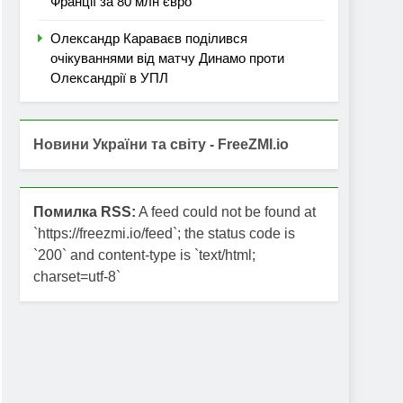
Франції за 80 млн євро
Олександр Караваєв поділився
очікуваннями від матчу Динамо проти
Олександрії в УПЛ
Новини України та світу - FreeZMI.io
Помилка RSS:
A feed could not be found at
`https://freezmi.io/feed`; the status code is
`200` and content-type is `text/html;
charset=utf-8`