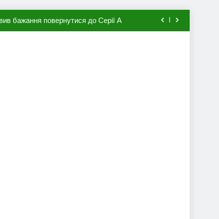
вив бажання повернутися до Серії А
мхена в ПСЖ: відома ціна трансфера
авця збірної Франції за 80 млн євро
ий до переходу в європейський клуб
вив бажання повернутися до Серії А
мхена в ПСЖ: відома ціна трансфера
авця збірної Франції за 80 млн євро