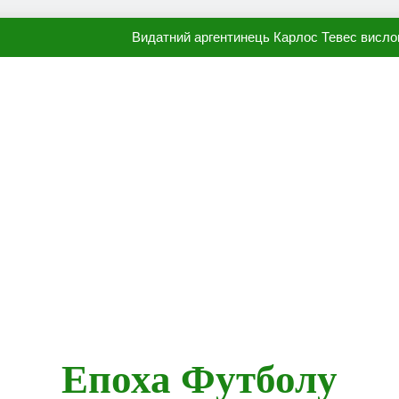
Видатний аргентинець Карлос Тевес висло
Наполі готовий продати Осі
ПСЖ близький до підписання гр
Олександр Караваєв назвав гравця Динамо, який готов
Видатний аргентинець Карлос Тевес висло
Наполі готовий продати Осі
ПСЖ близький до підписання гр
Епоха Футболу