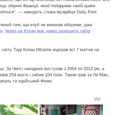
 збірної Франції, який подарував своїй країні
коїтися
“, — наводить слова івуарійця Daily Post.
ений тим, що клуб не виконав обіцянки, дані
ту.
Через це Кіліан має намір залишити табір
світу. Тоді Кіліан Мбаппе відіграв всі 7 матчів на
і. За Челсі нападник виступав з 2004 по 2012 рік, а
овів 254 матчі і забив 104 голи. Також грав за Ле Ман,
еаль та індійський Фінікс.