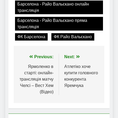
Барселона - Райо Вальєкано онлайн
трансляція
Барселона - Райо Вальєкано пряма
трансляція
ФК Барселона
ФК Райо Вальєкано
Навігація
Previous:
Next:
записів
Ярмоленко в
Атлетіко хоче
старті: онлайн-
купити головного
трансляція матчу
конкурента
Челсі – Вест Хем
Яремчука
(Відео)