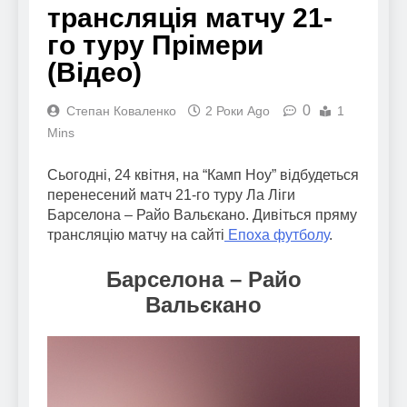
трансляція матчу 21-
го туру Прімери
(Відео)
0
Степан Коваленко
2 Роки Ago
1
Mins
Сьогодні, 24 квітня, на “Камп Ноу” відбудеться
перенесений матч 21-го туру Ла Ліги
Барселона – Райо Вальєкано. Дивіться пряму
трансляцію матчу на сайті
Епоха футболу
.
Барселона – Райо
Вальєкано