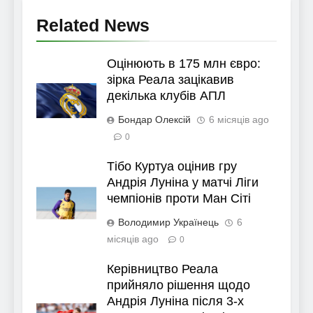
Related News
Оцінюють в 175 млн євро:
зірка Реала зацікавив
декілька клубів АПЛ
Бондар Олексій
6 місяців ago
0
Тібо Куртуа оцінив гру
Андрія Луніна у матчі Ліги
чемпіонів проти Ман Сіті
Володимир Українець
6
місяців ago
0
Керівництво Реала
прийняло рішення щодо
Андрія Луніна після 3-х