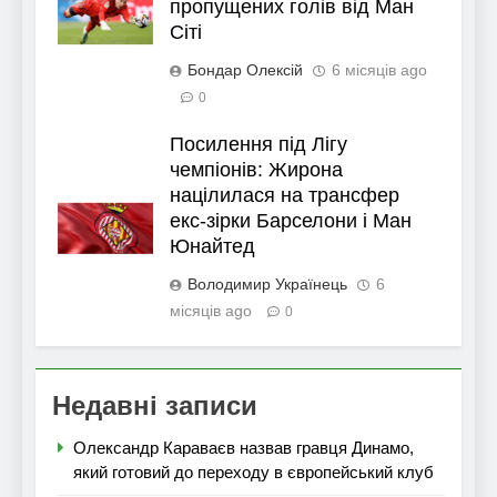
пропущених голів від Ман
Сіті
Бондар Олексій
6 місяців ago
0
Посилення під Лігу
чемпіонів: Жирона
націлилася на трансфер
екс-зірки Барселони і Ман
Юнайтед
Володимир Українець
6
місяців ago
0
Недавні записи
Олександр Караваєв назвав гравця Динамо,
який готовий до переходу в європейський клуб