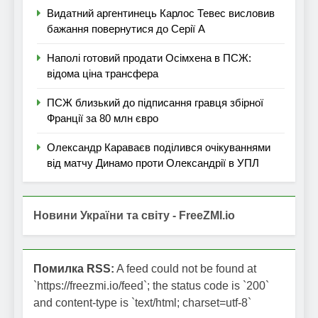
Видатний аргентинець Карлос Тевес висловив
бажання повернутися до Серії А
Наполі готовий продати Осімхена в ПСЖ:
відома ціна трансфера
ПСЖ близький до підписання гравця збірної
Франції за 80 млн євро
Олександр Караваєв поділився очікуваннями
від матчу Динамо проти Олександрії в УПЛ
Новини України та світу - FreeZMI.io
Помилка RSS:
A feed could not be found at
`https://freezmi.io/feed`; the status code is `200`
and content-type is `text/html; charset=utf-8`