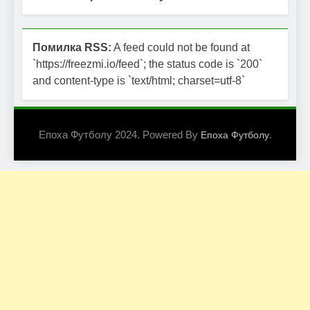
Помилка RSS:
A feed could not be found at
`https://freezmi.io/feed`; the status code is `200`
and content-type is `text/html; charset=utf-8`
Епоха Футболу 2024. Powered By
.
Епоха Футболу