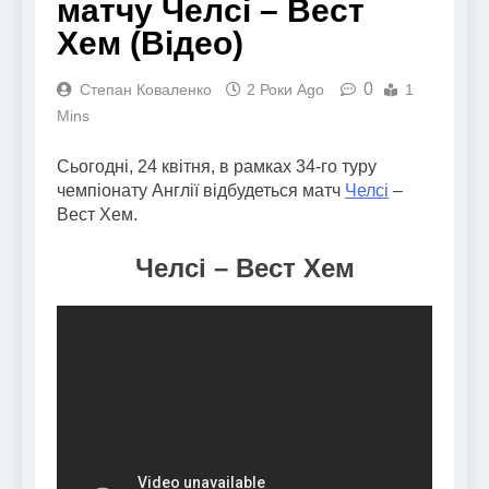
матчу Челсі – Вест
Хем (Відео)
0
Степан Коваленко
2 Роки Ago
1
Mins
Сьогодні, 24 квітня, в рамках 34-го туру
чемпіонату Англії відбудеться матч
Челсі
–
Вест Хем.
Челсі – Вест Хем