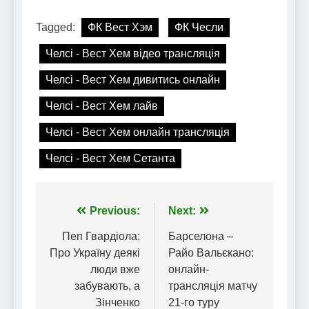
Tagged:
ФК Вест Хэм
ФК Чесли
Челсі - Вест Хем відео трансляція
Челсі - Вест Хем дивитись онлайн
Челсі - Вест Хем лайв
Челсі - Вест Хем онлайн трансляція
Челсі - Вест Хем Сетанта
Навігація
Previous:
Next:
записів
Пеп Гвардіола:
Барселона –
Про Україну деякі
Райо Вальєкано:
люди вже
онлайн-
забувають, а
трансляція матчу
Зінченко
21-го туру