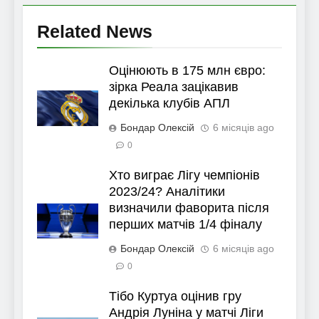
Related News
Оцінюють в 175 млн євро:
зірка Реала зацікавив
декілька клубів АПЛ
Бондар Олексій
6 місяців ago
0
Хто виграє Лігу чемпіонів
2023/24? Аналітики
визначили фаворита після
перших матчів 1/4 фіналу
Бондар Олексій
6 місяців ago
0
Тібо Куртуа оцінив гру
Андрія Луніна у матчі Ліги