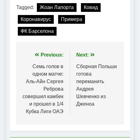
Tagged:
Жоан Лапорта
Ковид
Коронавирус
Примера
ФК Барселона
Навігація
Previous:
Next:
записів
Семь голов в
Сборная Польши
одном матче:
готова
Аль-Айн Сергея
переманить
Реброва
Андрея
совершил камбек
Шевченко из
и прошел в 1/4
Дженоа
Кубка Лиги ОАЭ