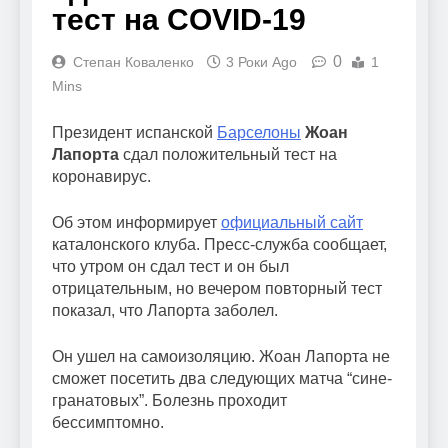
тест на COVID-19
0
Степан Коваленко
3 Роки Ago
1
Mins
Президент испанской
Барселоны
Жоан
Лапорта
сдал положительный тест на
коронавирус.
Об этом информирует
официальный сайт
каталонского клуба. Пресс-служба сообщает,
что утром он сдал тест и он был
отрицательным, но вечером повторный тест
показал, что Лапорта заболел.
Он ушел на самоизоляцию. Жоан Лапорта не
сможет посетить два следующих матча “сине-
гранатовых”. Болезнь проходит
бессимптомно.