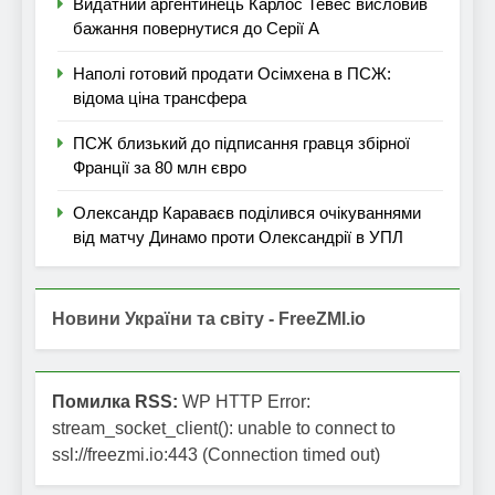
Видатний аргентинець Карлос Тевес висловив
бажання повернутися до Серії А
Наполі готовий продати Осімхена в ПСЖ:
відома ціна трансфера
ПСЖ близький до підписання гравця збірної
Франції за 80 млн євро
Олександр Караваєв поділився очікуваннями
від матчу Динамо проти Олександрії в УПЛ
Новини України та світу - FreeZMI.io
Помилка RSS:
WP HTTP Error:
stream_socket_client(): unable to connect to
ssl://freezmi.io:443 (Connection timed out)