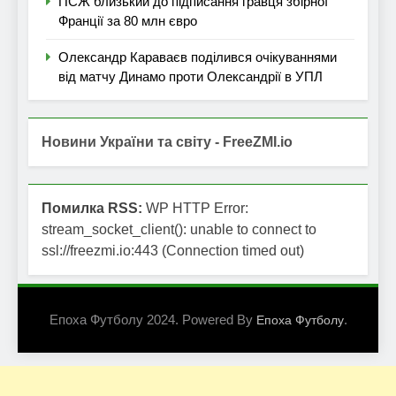
ПСЖ близький до підписання гравця збірної
Франції за 80 млн євро
Олександр Караваєв поділився очікуваннями
від матчу Динамо проти Олександрії в УПЛ
Новини України та світу - FreeZMI.io
Помилка RSS:
WP HTTP Error:
stream_socket_client(): unable to connect to
ssl://freezmi.io:443 (Connection timed out)
Епоха Футболу 2024. Powered By
.
Епоха Футболу