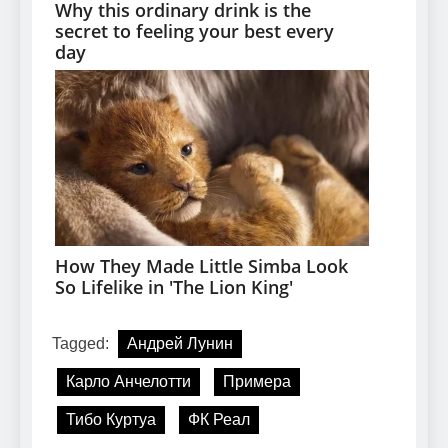
Tagged:
Андрей Лунин
Карло Анчелотти
Примера
Тибо Куртуа
ФК Реал