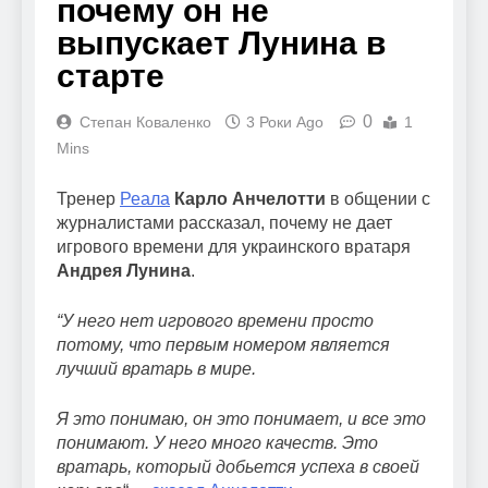
почему он не
выпускает Лунина в
старте
0
Степан Коваленко
3 Роки Ago
1
Mins
Тренер
Реала
Карло Анчелотти
в общении с
журналистами рассказал, почему не дает
игрового времени для украинского вратаря
Андрея Лунина
.
“У него нет игрового времени просто
потому, что первым номером является
лучший вратарь в мире.
Я это понимаю, он это понимает, и все это
понимают. У него много качеств. Это
вратарь, который добьется успеха в своей