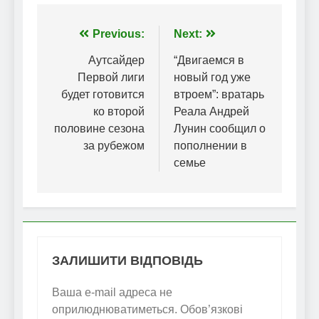
Навігація
Previous:
Next:
записів
Аутсайдер
“Двигаемся в
Первой лиги
новый год уже
будет готовится
втроем”: вратарь
ко второй
Реала Андрей
половине сезона
Лунин сообщил о
за рубежом
пополнении в
семье
ЗАЛИШИТИ ВІДПОВІДЬ
Ваша e-mail адреса не
оприлюднюватиметься.
Обов’язкові