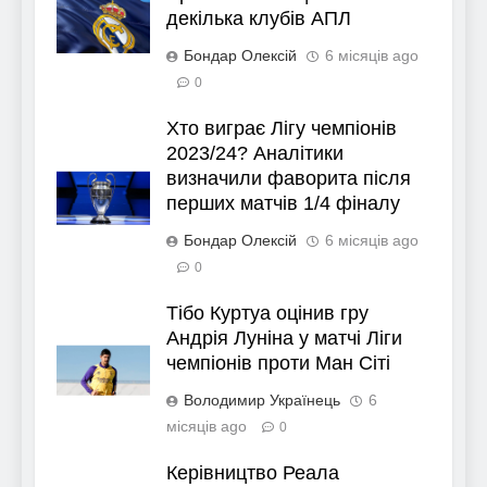
декілька клубів АПЛ
Бондар Олексій
6 місяців ago
0
Хто виграє Лігу чемпіонів
2023/24? Аналітики
визначили фаворита після
перших матчів 1/4 фіналу
Бондар Олексій
6 місяців ago
0
Тібо Куртуа оцінив гру
Андрія Луніна у матчі Ліги
чемпіонів проти Ман Сіті
Володимир Українець
6
місяців ago
0
Керівництво Реала