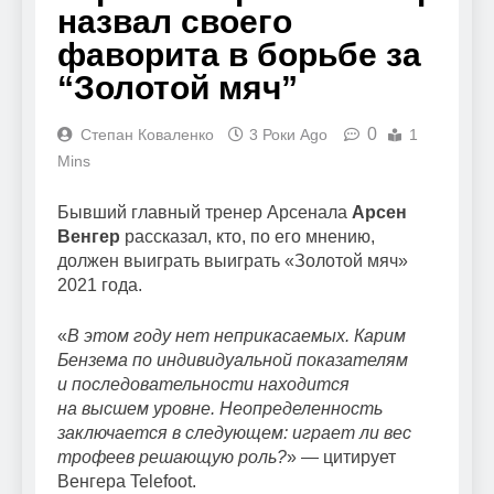
назвал своего
фаворита в борьбе за
“Золотой мяч”
0
Степан Коваленко
3 Роки Ago
1
Mins
Бывший главный тренер Арсенала
Арсен
Венгер
рассказал, кто, по его мнению,
должен выиграть выиграть «Золотой мяч»
2021 года.
«
В этом году нет неприкасаемых. Карим
Бензема по индивидуальной показателям
и последовательности находится
на высшем уровне. Неопределенность
заключается в следующем: играет ли вес
трофеев решающую роль?
» — цитирует
Венгера Telefoot.