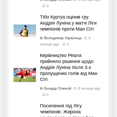
0
Тібо Куртуа оцінив гру
Андрія Луніна у матчі Ліги
чемпіонів проти Ман Сіті
Володимир Українець
6
місяців ago
0
Керівництво Реала
прийняло рішення щодо
Андрія Луніна після 3-х
пропущених голів від Ман
Сіті
Бондар Олексій
6 місяців ago
0
Посилення під Лігу
чемпіонів: Жирона