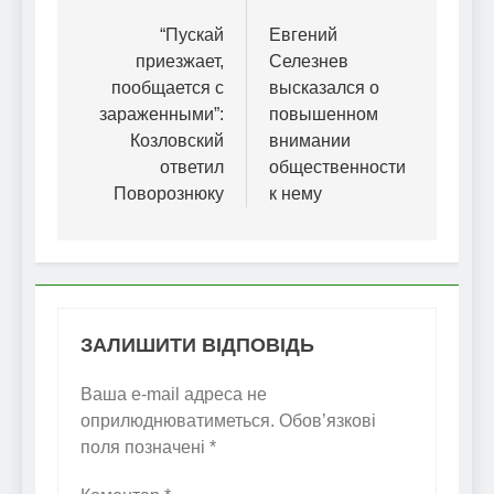
записів
“Пускай
Евгений
приезжает,
Селезнев
пообщается с
высказался о
зараженными”:
повышенном
Козловский
внимании
ответил
общественности
Поворознюку
к нему
ЗАЛИШИТИ ВІДПОВІДЬ
Ваша e-mail адреса не
оприлюднюватиметься.
Обов’язкові
поля позначені
*