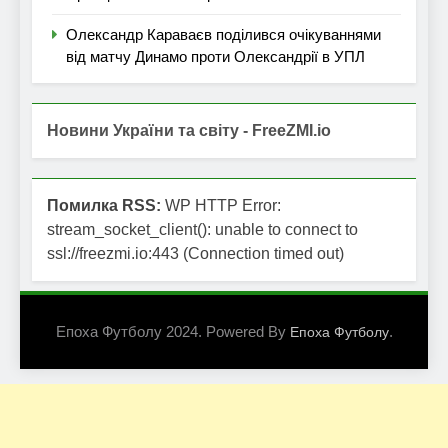
Олександр Караваєв поділився очікуваннями
від матчу Динамо проти Олександрії в УПЛ
Новини України та світу - FreeZMI.io
Помилка RSS:
WP HTTP Error:
stream_socket_client(): unable to connect to
ssl://freezmi.io:443 (Connection timed out)
Епоха Футболу 2024. Powered By
.
Епоха Футболу