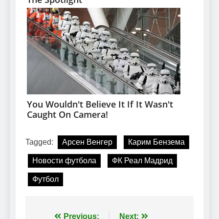
Tagged:
Арсен Венгер
Карим Бензема
Новости футбола
ФК Реал Мадрид
Футбол
Навігація
Previous:
Next: