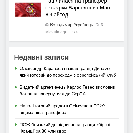
націлилася на трансфер
екс-зірки Барселони і Ман
Юнайтед
Володимир Українець
6
місяців ago
0
Недавні записи
Олександр Караваєв назвав гравця Динамо,
який готовий до переходу в європейський клуб
Видатний аргентинець Карлос Тевес висловив
бажання повернутися до Серії А
Наполі готовий продати Осімхена в ПСЖ:
відома ціна трансфера
ПСЖ близький до підписання гравця збірної
Франції за 80 млн євро