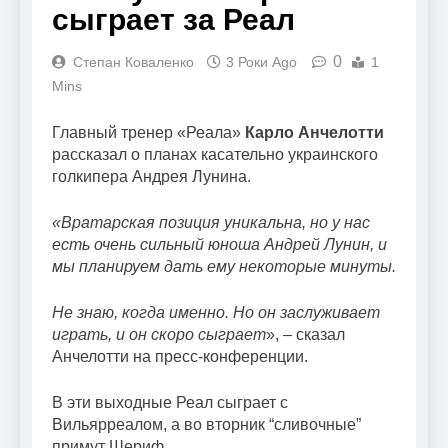
сыграет за Реал
0
Степан Коваленко
3 Роки Ago
1
Mins
Главный тренер «Реала»
Карло Анчелотти
рассказал о планах касательно украинского
голкипера Андрея Лунина.
«Вратарская позиция уникальна, но у нас
есть очень сильный юноша Андрей Лунин, и
мы планируем дать ему некоторые минуты.
Не знаю, когда именно. Но он заслуживает
играть, и он скоро сыграет
», – сказал
Анчелотти на пресс-конференции.
В эти выходные Реал сыграет с
Вильярреалом, а во вторник “сливочные”
примут Шериф.