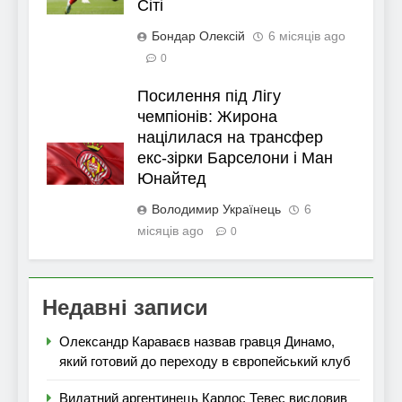
Сіті
Бондар Олексій
6 місяців ago
0
Посилення під Лігу
чемпіонів: Жирона
націлилася на трансфер
екс-зірки Барселони і Ман
Юнайтед
Володимир Українець
6
місяців ago
0
Недавні записи
Олександр Караваєв назвав гравця Динамо,
який готовий до переходу в європейський клуб
Видатний аргентинець Карлос Тевес висловив