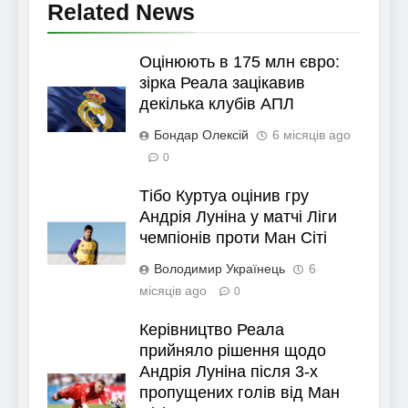
Related News
Оцінюють в 175 млн євро:
зірка Реала зацікавив
декілька клубів АПЛ
Бондар Олексій
6 місяців ago
0
Тібо Куртуа оцінив гру
Андрія Луніна у матчі Ліги
чемпіонів проти Ман Сіті
Володимир Українець
6
місяців ago
0
Керівництво Реала
прийняло рішення щодо
Андрія Луніна після 3-х
пропущених голів від Ман