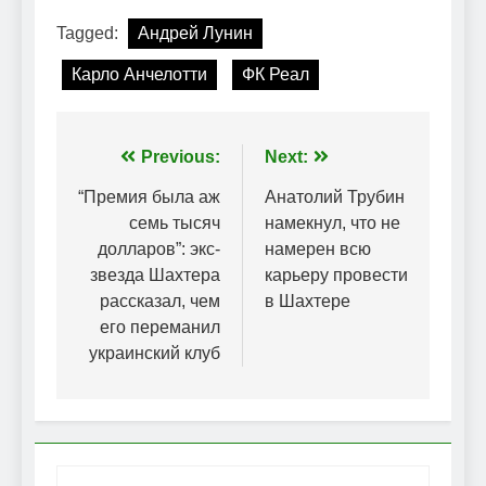
Tagged:
Андрей Лунин
Карло Анчелотти
ФК Реал
Навігація
Previous:
Next:
записів
“Премия была аж
Анатолий Трубин
семь тысяч
намекнул, что не
долларов”: экс-
намерен всю
звезда Шахтера
карьеру провести
рассказал, чем
в Шахтере
его переманил
украинский клуб