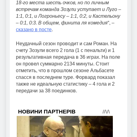
18-го места шесть очков, но по личным
встречам команда Зозули уступает и Луго –
1:1, 0:1, и Логроньесу – 1:1, 0:2, и Кастельону
– 0:1, 0:3. В общем, финита ля комедия
“, –
сказано в посте
.
Неудачный сезон проводит и сам Роман. На
счету Зозули всего 2 гола (1 с пенальти) и 1
результативная передача в 36 играх. На поле
он провел суммарно 2134 минуты. Стоит
отметить, что в прошлом сезоне Альбасете
спасся в последнем туре. Форвард показал
также не идеальную статистику – 4 гола и 2
передачи за 38 поединков.