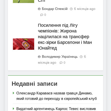
Сіті
Бондар Олексій
6 місяців ago
0
Посилення під Лігу
чемпіонів: Жирона
націлилася на трансфер
екс-зірки Барселони і Ман
Юнайтед
Володимир Українець
6
місяців ago
0
Недавні записи
Олександр Караваєв назвав гравця Динамо,
який готовий до переходу в європейський клуб
Видатний аргентинець Карлос Тевес висловив