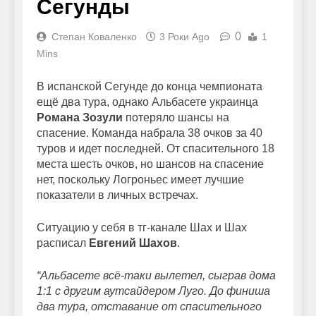
Сегунды
0
Степан Коваленко
3 Роки Ago
1
Mins
В испанской Сегунде до конца чемпионата
ещё два тура, однако Альбасете украинца
Романа Зозули
потеряло шансы на
спасение. Команда набрала 38 очков за 40
туров и идет последней. От спасительного 18
места шесть очков, но шансов на спасение
нет, поскольку Логроньес имеет лучшие
показатели в личных встречах.
Ситуацию у себя в тг-канале Шах и Шах
расписал
Евгений Шахов
.
“Альбасете всё-таки вылетел, сыграв дома
1:1 с другим аутсайдером Луго. До финиша
два тура, отставание от спасительного