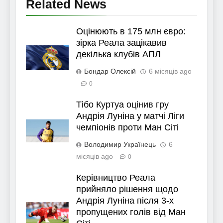
Related News
Оцінюють в 175 млн євро:
зірка Реала зацікавив
декілька клубів АПЛ
Бондар Олексій
6 місяців ago
0
Тібо Куртуа оцінив гру
Андрія Луніна у матчі Ліги
чемпіонів проти Ман Сіті
Володимир Українець
6
місяців ago
0
Керівництво Реала
прийняло рішення щодо
Андрія Луніна після 3-х
пропущених голів від Ман