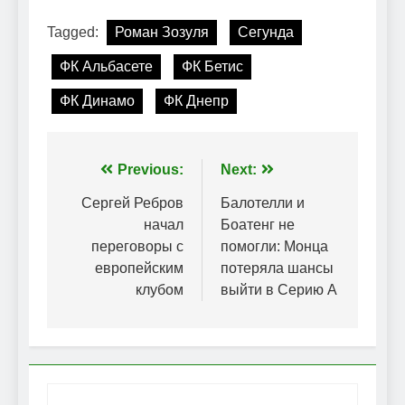
Tagged:
Роман Зозуля
Сегунда
ФК Альбасете
ФК Бетис
ФК Динамо
ФК Днепр
Навігація
Previous:
Next:
записів
Сергей Ребров
Балотелли и
начал
Боатенг не
переговоры с
помогли: Монца
европейским
потеряла шансы
клубом
выйти в Серию А