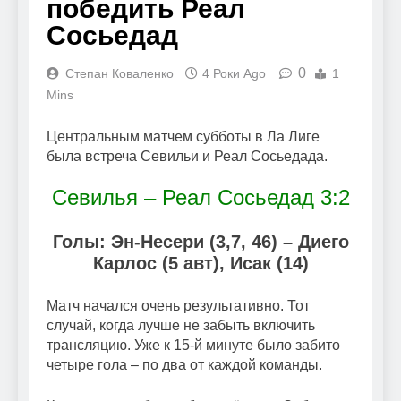
победить Реал
Сосьедад
0
Степан Коваленко
4 Роки Ago
1
Mins
Центральным матчем субботы в Ла Лиге
была встреча Севильи и Реал Сосьедада.
Севилья – Реал Сосьедад 3:2
Голы: Эн-Несери (3,7, 46) – Диего
Карлос (5 авт), Исак (14)
Матч начался очень результативно. Тот
случай, когда лучше не забыть включить
трансляцию. Уже к 15-й минуте было забито
четыре гола – по два от каждой команды.