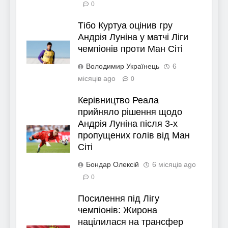
0
Тібо Куртуа оцінив гру
Андрія Луніна у матчі Ліги
чемпіонів проти Ман Сіті
Володимир Українець
6
місяців ago
0
Керівництво Реала
прийняло рішення щодо
Андрія Луніна після 3-х
пропущених голів від Ман
Сіті
Бондар Олексій
6 місяців ago
0
Посилення під Лігу
чемпіонів: Жирона
націлилася на трансфер