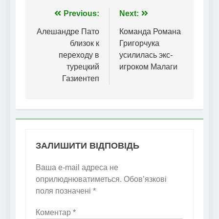
Навігація
Previous:
Next:
записів
Алешандре Пато
Команда Романа
близок к
Григорчука
переходу в
усилилась экс-
турецкий
игроком Малаги
Газиентеп
ЗАЛИШИТИ ВІДПОВІДЬ
Ваша e-mail адреса не
оприлюднюватиметься.
Обов’язкові
поля позначені
*
Коментар
*