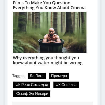
Tagged:
Ла Лига
Примера
ФК Реал Сосьедад
ФК Севилья
Юссеф Эн-Несери