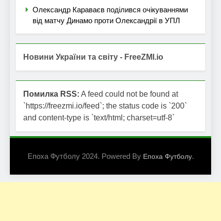
Олександр Караваєв поділився очікуваннями
від матчу Динамо проти Олександрії в УПЛ
Новини України та світу - FreeZMI.io
Помилка RSS:
A feed could not be found at
`https://freezmi.io/feed`; the status code is `200`
and content-type is `text/html; charset=utf-8`
Епоха Футболу 2024. Powered By
.
Епоха Футболу