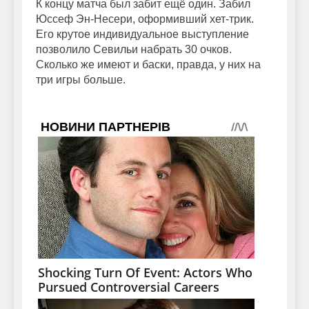
К концу матча был забит ещё один. Забил
Юссеф Эн-Несери, оформивший хет-трик.
Его крутое индивидуальное выступление
позволило Севильи набрать 30 очков.
Сколько же имеют и баски, правда, у них на
три игры больше.