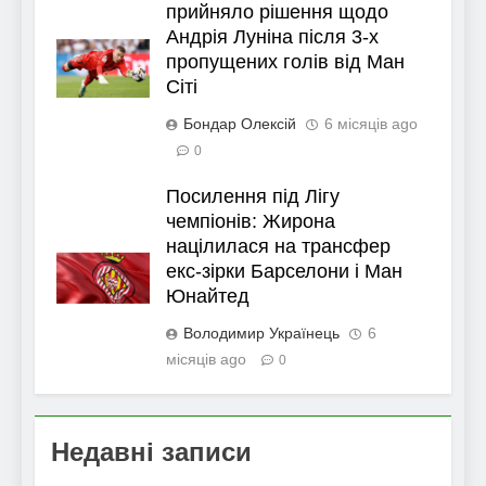
прийняло рішення щодо
Андрія Луніна після 3-х
пропущених голів від Ман
Сіті
Бондар Олексій
6 місяців ago
0
Посилення під Лігу
чемпіонів: Жирона
націлилася на трансфер
екс-зірки Барселони і Ман
Юнайтед
Володимир Українець
6
місяців ago
0
Недавні записи