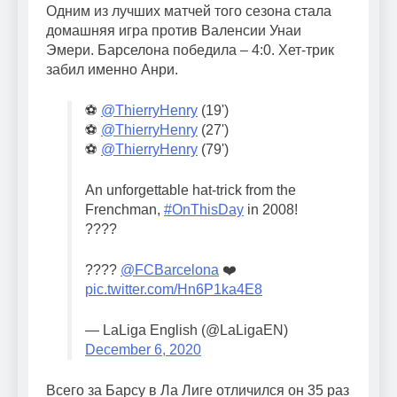
Одним из лучших матчей того сезона стала
домашняя игра против Валенсии Унаи
Эмери. Барселона победила – 4:0. Хет-трик
забил именно Анри.
⚽️
@ThierryHenry
(19')
⚽️
@ThierryHenry
(27')
⚽️
@ThierryHenry
(79')
An unforgettable hat‐trick from the
Frenchman,
#OnThisDay
in 2008!
????
????
@FCBarcelona
❤️
pic.twitter.com/Hn6P1ka4E8
— LaLiga English (@LaLigaEN)
December 6, 2020
Всего за Барсу в Ла Лиге отличился он 35 раз