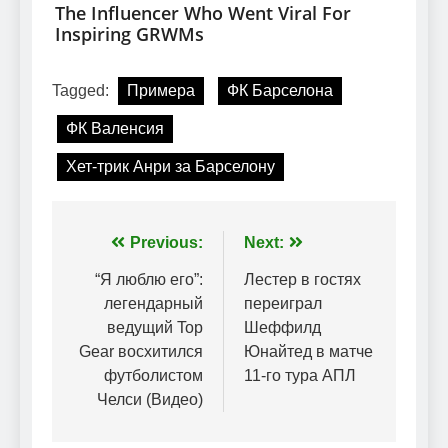
Tagged:
Примера
ФК Барселона
ФК Валенсия
Хет-трик Анри за Барселону
Навігація
Previous:
Next:
записів
“Я люблю его”:
Лестер в гостях
легендарный
переиграл
ведущий Top
Шеффилд
Gear восхитился
Юнайтед в матче
футболистом
11-го тура АПЛ
Челси (Видео)