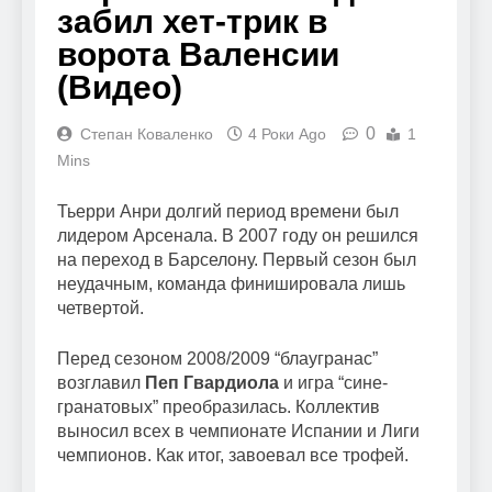
забил хет-трик в
ворота Валенсии
(Видео)
0
Степан Коваленко
4 Роки Ago
1
Mins
Тьерри Анри долгий период времени был
лидером Арсенала. В 2007 году он решился
на переход в Барселону. Первый сезон был
неудачным, команда финишировала лишь
четвертой.
Перед сезоном 2008/2009 “блаугранас”
возглавил
Пеп Гвардиола
и игра “сине-
гранатовых” преобразилась. Коллектив
выносил всех в чемпионате Испании и Лиги
чемпионов. Как итог, завоевал все трофей.