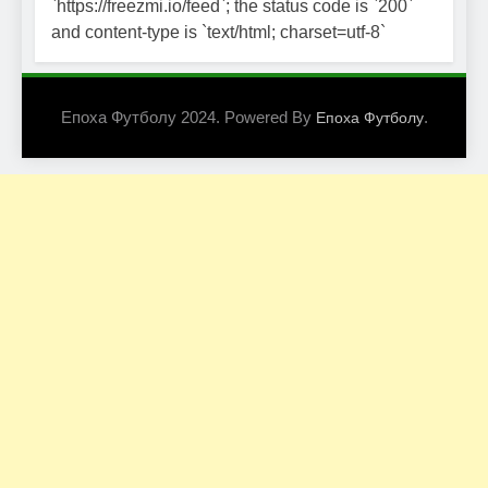
`https://freezmi.io/feed`; the status code is `200`
and content-type is `text/html; charset=utf-8`
Епоха Футболу 2024. Powered By
.
Епоха Футболу