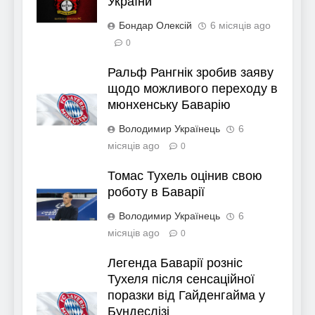
України
Бондар Олексій
6 місяців ago
0
Ральф Рангнік зробив заяву
щодо можливого переходу в
мюнхенську Баварію
Володимир Українець
6
місяців ago
0
Томас Тухель оцінив свою
роботу в Баварії
Володимир Українець
6
місяців ago
0
Легенда Баварії розніс
Тухеля після сенсаційної
поразки від Гайденгайма у
Бундеслізі