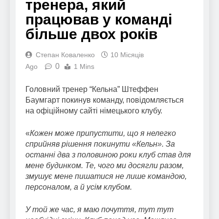
тренера, який
працював у команді
більше двох років
Степан Коваленко
10 Місяців
0
Ago
1 Mins
Головний тренер “Кельна” Штеффен
Баумгарт покинув команду, повідомляється
на офіційному сайті німецького клубу.
«
Кожен може припустити, що я нелегко
сприйняв рішення покинути «Кельн». За
останні два з половиною роки клуб став для
мене будинком. Те, чого ми досягли разом,
змушує мене пишатися не лише командою,
персоналом, а й усім клубом.
У той же час, я маю почуття, тут тут