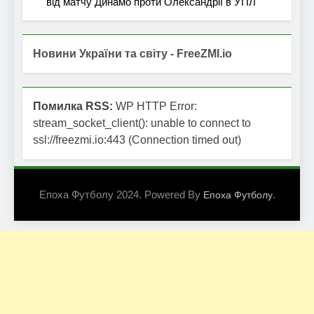
від матчу Динамо проти Олександрії в УПЛ
Новини України та світу - FreeZMI.io
Помилка RSS:
WP HTTP Error:
stream_socket_client(): unable to connect to
ssl://freezmi.io:443 (Connection timed out)
Епоха Футболу 2024. Powered By
.
Епоха Футболу