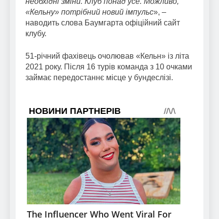
необхідні зміни. Клуб понад усе. Можливо,
«Кельну» потрібний новий імпульс
», –
наводить слова Баумгарта офіційний сайт
клубу.
51-річний фахівець очолював «Кельн» із літа
2021 року. Після 16 турів команда з 10 очками
займає передостаннє місце у бундеслізі.