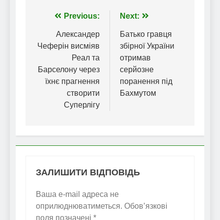
Навігація
Previous:
Next:
записів
Александер
Батько гравця
Чеферін висміяв
збірної України
Реал та
отримав
Барселону через
серйозне
їхнє прагнення
поранення під
створити
Бахмутом
Суперлігу
ЗАЛИШИТИ ВІДПОВІДЬ
Ваша e-mail адреса не
оприлюднюватиметься.
Обов’язкові
поля позначені
*