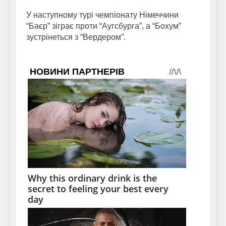
У наступному турі чемпіонату Німеччини
“Баєр” зіграє проти “Аугсбурга”, а “Бохум”
зустрінеться з “Вердером”.