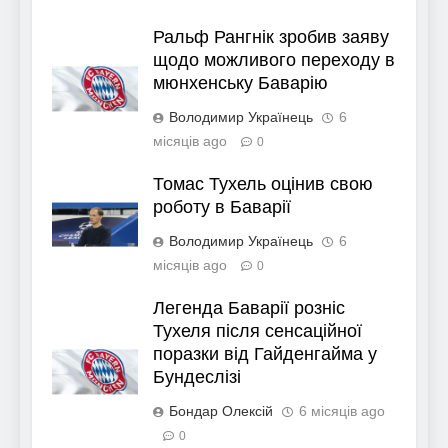
Ральф Рангнік зробив заяву
щодо можливого переходу в
мюнхенську Баварію
Володимир Українець
6
місяців ago
0
Томас Тухель оцінив свою
роботу в Баварії
Володимир Українець
6
місяців ago
0
Легенда Баварії розніс
Тухеля після сенсаційної
поразки від Гайденгайма у
Бундеслізі
Бондар Олексій
6 місяців ago
0