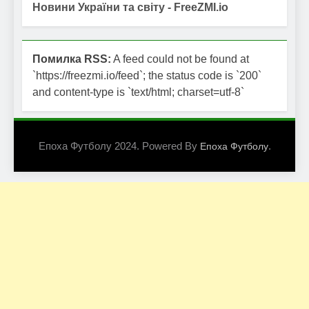
Новини України та світу - FreeZMI.io
Помилка RSS:
A feed could not be found at
`https://freezmi.io/feed`; the status code is `200`
and content-type is `text/html; charset=utf-8`
Епоха Футболу 2024. Powered By
.
Епоха Футболу