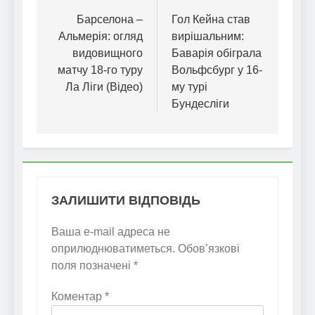
записів
Барселона –
Гол Кейна став
Альмерія: огляд
вирішальним:
видовищного
Баварія обіграла
матчу 18-го туру
Вольфсбург у 16-
Ла Ліги (Відео)
му турі
Бундесліги
ЗАЛИШИТИ ВІДПОВІДЬ
Ваша e-mail адреса не
оприлюднюватиметься.
Обов’язкові
поля позначені
*
Коментар
*