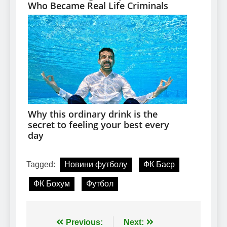
Tagged:
Новини футболу
ФК Баєр
ФК Бохум
Футбол
Навігація
Previous:
Next: