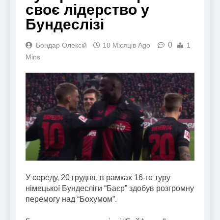
своє лідерство у
Бундеслізі
0
Бондар Олексій
10 Місяців Ago
1
Mins
У середу, 20 грудня, в рамках 16-го туру
німецької Бундесліги “Баєр” здобув розгромну
перемогу над “Бохумом”.