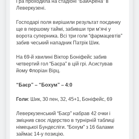
Гра проходила на стадіоні “БайАрена” в
Леверкузені.
Господарі поля вирішили результат поєдинку
ще в першому таймі, забивши три м’ячі у
ворота суперника. Всі три голи “фармацевтів”
забив чеський нападник Патрік Шик.
На 69-й хвилині Віктор Боніфейс забив
четвертий гол “Баєра” в цій грі. Асистував
йому Флоріан Вірц.
“Баєр” – “Бохум” – 4:0
Голи
: Шик, 30 пен, 32, 45+1, Боніфейс, 69
Леверкузенський “Баєр” набрав 42 очки і
зміцнив своє лідерство в турнірній таблиці
німецької Бундесліги. “Бохум” з 16 балами
займає 14-у позицію.