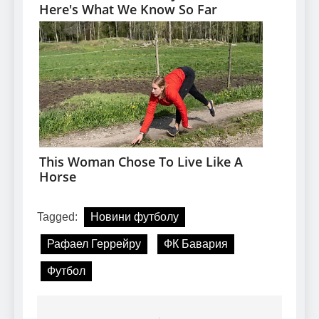
Tagged:
Новини футболу
Рафаел Геррейру
ФК Бавария
Футбол