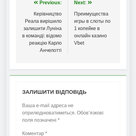
Навігація
Previous:
Next:
записів
Керівництво
Преимущества
Реала вирішило
игры в слоты по
залишити Луніна
1 копейке в
в команді: відомо
онлайн казино
реакцію Карло
Vbet
Анчелотті
ЗАЛИШИТИ ВІДПОВІДЬ
Ваша e-mail адреса не
оприлюднюватиметься.
Обов’язкові
поля позначені
*
Коментар
*