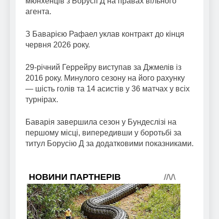
мюнхенців з Борусії Д на правах вільного
агента.
З Баварією Рафаел уклав контракт до кінця
червня 2026 року.
29-річний Геррейру виступав за Джмелів із
2016 року. Минулого сезону на його рахунку
— шість голів та 14 асистів у 36 матчах у всіх
турнірах.
Баварія завершила сезон у Бундеслізі на
першому місці, випередивши у боротьбі за
титул Борусію Д за додатковими показниками.