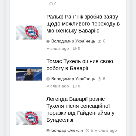
0
Ральф Рангнік зробив заяву
щодо можливого переходу в
мюнхенську Баварію
Володимир Українець
6
місяців ago
0
Томас Тухель оцінив свою
роботу в Баварії
Володимир Українець
6
місяців ago
0
Легенда Баварії розніс
Тухеля після сенсаційної
поразки від Гайденгайма у
Бундеслізі
Бондар Олексій
6 місяців ago