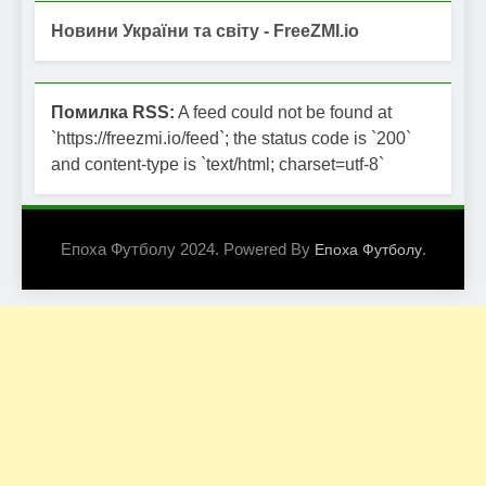
Новини України та світу - FreeZMI.io
Помилка RSS:
A feed could not be found at
`https://freezmi.io/feed`; the status code is `200`
and content-type is `text/html; charset=utf-8`
Епоха Футболу 2024. Powered By
.
Епоха Футболу