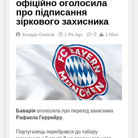
офіційно оголосила
про підписання
зіркового захисника
0
Бондар Олексій
1 Рік Ago
1 Mins
Баварія
оголосила про перехід захисника
Рафаела Геррейру
.
Португалець перебрався до табору