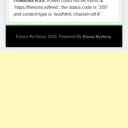
Помилка RSS:
A feed could not be found at
`https://freezmi.io/feed`; the status code is `200`
and content-type is `text/html; charset=utf-8`
Епоха Футболу 2024. Powered By
.
Епоха Футболу