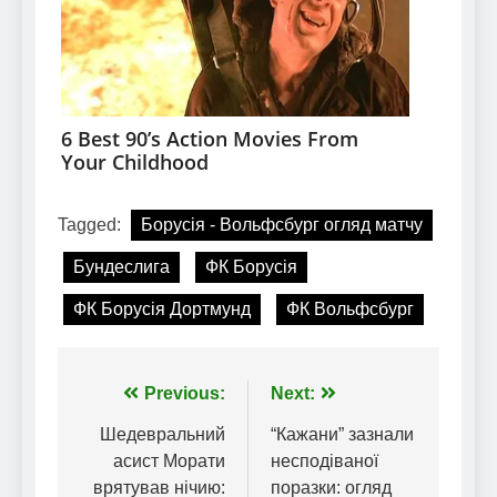
Tagged:
Борусія - Вольфсбург огляд матчу
Бундеслига
ФК Борусія
ФК Борусія Дортмунд
ФК Вольфсбург
Навігація
Previous:
Next:
записів
Шедевральний
“Кажани” зазнали
асист Морати
несподіваної
врятував нічию:
поразки: огляд