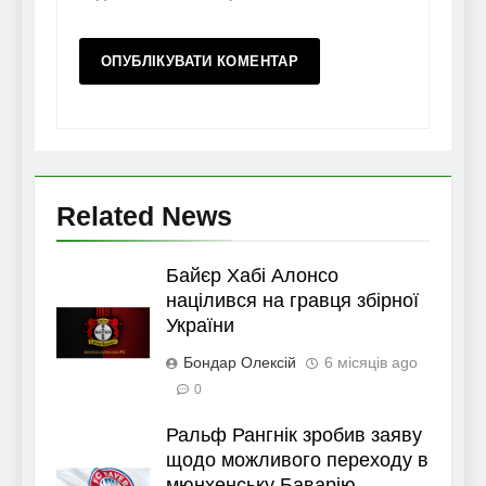
Related News
Байєр Хабі Алонсо
націлився на гравця збірної
України
Бондар Олексій
6 місяців ago
0
Ральф Рангнік зробив заяву
щодо можливого переходу в
мюнхенську Баварію