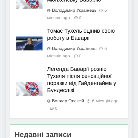
Володимир Українець
6
місяців ago
0
Томас Тухель оцінив свою
роботу в Баварії
Володимир Українець
6
місяців ago
0
Легенда Баварії розніс
Тухеля після сенсаційної
поразки від Гайденгайма у
Бундеслізі
Бондар Олексій
6 місяців ago
0
Недавні записи